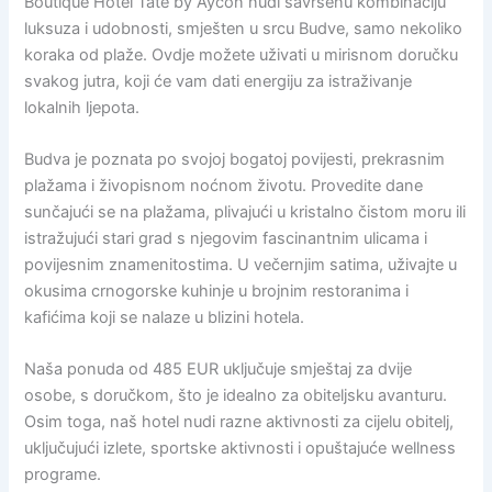
Boutique Hotel Tate by Aycon nudi savršenu kombinaciju
luksuza i udobnosti, smješten u srcu Budve, samo nekoliko
koraka od plaže. Ovdje možete uživati u mirisnom doručku
svakog jutra, koji će vam dati energiju za istraživanje
lokalnih ljepota.
Budva je poznata po svojoj bogatoj povijesti, prekrasnim
plažama i živopisnom noćnom životu. Provedite dane
sunčajući se na plažama, plivajući u kristalno čistom moru ili
istražujući stari grad s njegovim fascinantnim ulicama i
povijesnim znamenitostima. U večernjim satima, uživajte u
okusima crnogorske kuhinje u brojnim restoranima i
kafićima koji se nalaze u blizini hotela.
Naša ponuda od 485 EUR uključuje smještaj za dvije
osobe, s doručkom, što je idealno za obiteljsku avanturu.
Osim toga, naš hotel nudi razne aktivnosti za cijelu obitelj,
uključujući izlete, sportske aktivnosti i opuštajuće wellness
programe.