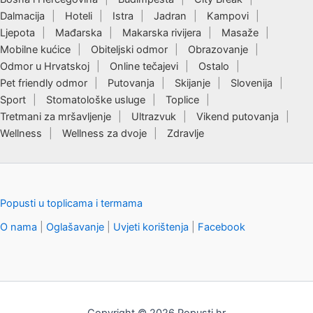
Dalmacija
Hoteli
Istra
Jadran
Kampovi
Ljepota
Mađarska
Makarska rivijera
Masaže
Mobilne kućice
Obiteljski odmor
Obrazovanje
Odmor u Hrvatskoj
Online tečajevi
Ostalo
Pet friendly odmor
Putovanja
Skijanje
Slovenija
Sport
Stomatološke usluge
Toplice
Tretmani za mršavljenje
Ultrazvuk
Vikend putovanja
Wellness
Wellness za dvoje
Zdravlje
Popusti u toplicama i termama
O nama
|
Oglašavanje
|
Uvjeti korištenja
|
Facebook