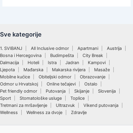
Sve kategorije
1. SVIBANJ
All Inclusive odmor
Apartmani
Austrija
Bosna i Hercegovina
Budimpešta
City Break
Dalmacija
Hoteli
Istra
Jadran
Kampovi
Ljepota
Mađarska
Makarska rivijera
Masaže
Mobilne kućice
Obiteljski odmor
Obrazovanje
Odmor u Hrvatskoj
Online tečajevi
Ostalo
Pet friendly odmor
Putovanja
Skijanje
Slovenija
Sport
Stomatološke usluge
Toplice
Tretmani za mršavljenje
Ultrazvuk
Vikend putovanja
Wellness
Wellness za dvoje
Zdravlje