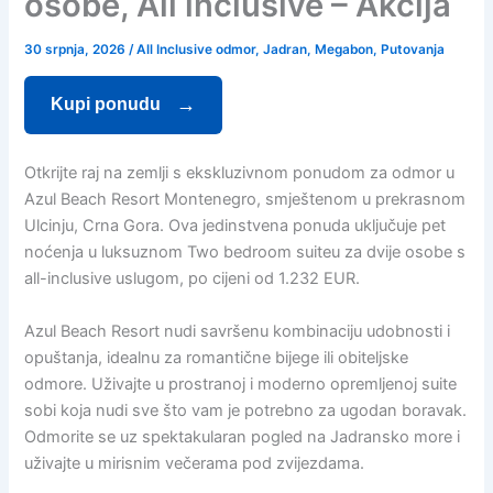
osobe, All inclusive – Akcija
30 srpnja, 2026
/
All Inclusive odmor
,
Jadran
,
Megabon
,
Putovanja
Kupi ponudu
Otkrijte raj na zemlji s ekskluzivnom ponudom za odmor u
Azul Beach Resort Montenegro, smještenom u prekrasnom
Ulcinju, Crna Gora. Ova jedinstvena ponuda uključuje pet
noćenja u luksuznom Two bedroom suiteu za dvije osobe s
all-inclusive uslugom, po cijeni od 1.232 EUR.
Azul Beach Resort nudi savršenu kombinaciju udobnosti i
opuštanja, idealnu za romantične bijege ili obiteljske
odmore. Uživajte u prostranoj i moderno opremljenoj suite
sobi koja nudi sve što vam je potrebno za ugodan boravak.
Odmorite se uz spektakularan pogled na Jadransko more i
uživajte u mirisnim večerama pod zvijezdama.