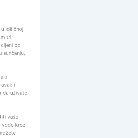
u idiličnoj
m tri
cijeni od
 u sunčanju,
vaki
ravak i
m da uživate
iti vaše
je vode kroz
 možete