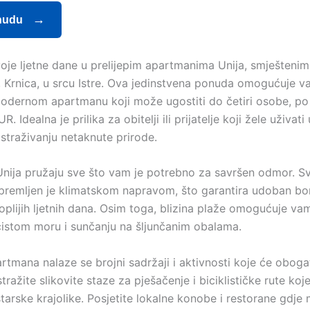
nudu
oje ljetne dane u prelijepim apartmanima Unija, smještenim 
, Krnica, u srcu Istre. Ova jedinstvena ponuda omogućuje va
odernom apartmanu koji može ugostiti do četiri osobe, po 
 Idealna je prilika za obitelji ili prijatelje koji žele uživati
istraživanju netaknute prirode.
nija pružaju sve što vam je potrebno za savršen odmor. S
remljen je klimatskom napravom, što garantira udoban bo
oplijih ljetnih dana. Osim toga, blizina plaže omogućuje va
 čistom moru i sunčanju na šljunčanim obalama.
artmana nalaze se brojni sadržaji i aktivnosti koje će obogat
Istražite slikovite staze za pješačenje i biciklističke rute ko
tarske krajolike. Posjetite lokalne konobe i restorane gdje