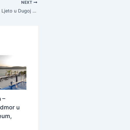
NEXT
Apartmani Unija – Ljeto u Dugoj Uvali, Krnica, Hrvatska – 623 EUR – 7x noćenje u apartmanu za 4 osobe, Klima – Akcija
 –
odmor u
eum,