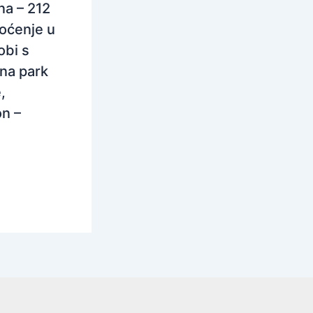
na – 212
oćenje u
obi s
na park
,
n –