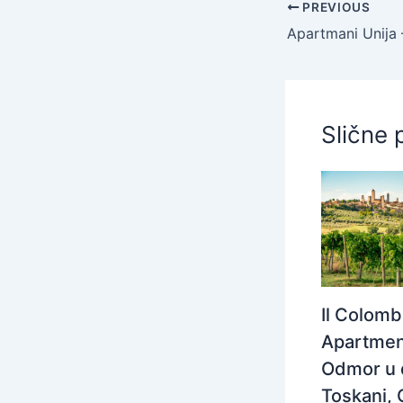
PREVIOUS
Slične 
Il Colom
Apartmen
Odmor u 
Toskani, 