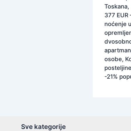
Toskana, I
377 EUR 
noćenje 
opremlj
dvosobn
apartman
osobe, Ko
posteljine
-21% pop
Sve kategorije