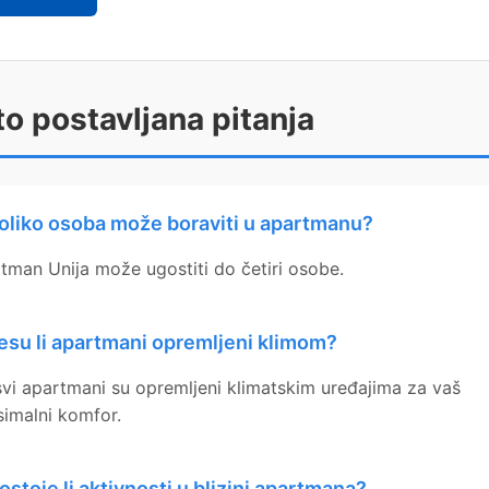
o postavljana pitanja
oliko osoba može boraviti u apartmanu?
tman Unija može ugostiti do četiri osobe.
esu li apartmani opremljeni klimom?
svi apartmani su opremljeni klimatskim uređajima za vaš
imalni komfor.
ostoje li aktivnosti u blizini apartmana?