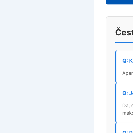
Čest
K
Apar
J
Da, 
maks
P