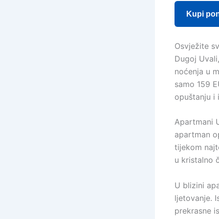
Kupi po
Osvježite sv
Dugoj Uvali
noćenja u m
samo 159 EUR.
opuštanju i 
Apartmani U
apartman op
tijekom najt
u kristalno
U blizini ap
ljetovanje. 
prekrasne is