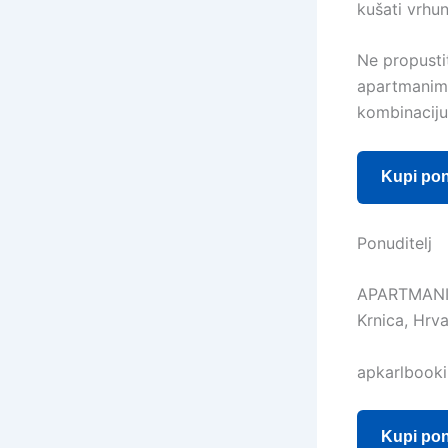
kušati vrhun
Ne propustit
apartmanima
kombinaciju 
Kupi po
Ponuditelj
APARTMANI
Krnica, Hrv
apkarlbook
Kupi po