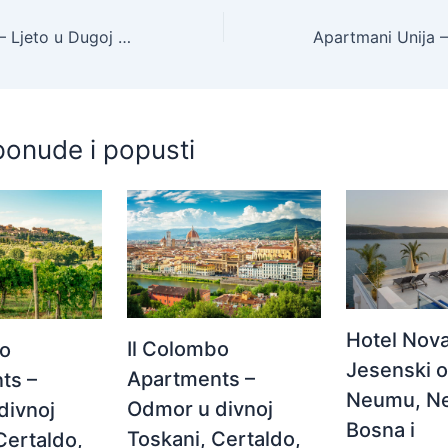
Apartmani Unija – Ljeto u Dugoj Uvali, Krnica, Hrvatska – 552 EUR – 7x noćenje u apartmanu za 5 osoba, Klima – Akcija
ponude i popusti
Hotel Nova
Il Colombo
bo
Jesenski 
Apartments –
ts –
Neumu, N
Odmor u divnoj
divnoj
Bosna i
Toskani, Certaldo,
Certaldo,