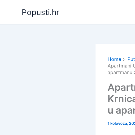
Skip
Popusti.hr
to
content
Home
Put
Apartmani U
apartmanu z
Apartm
Krnic
u apa
1 kolovoza, 2