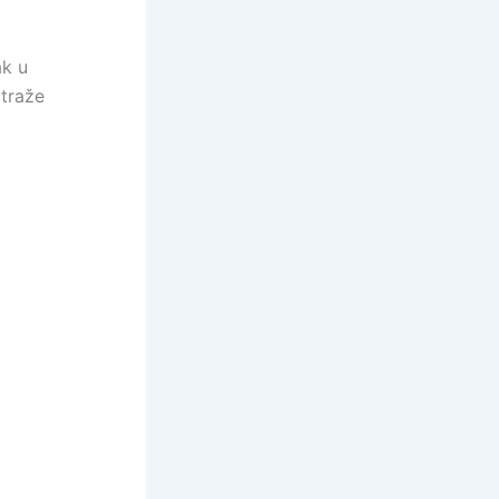
ak u
 traže