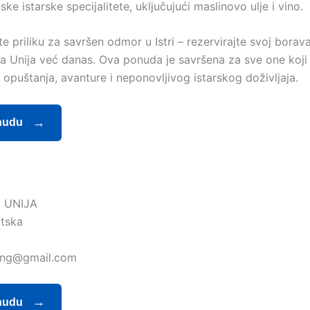
ske istarske specijalitete, uključujući maslinovo ulje i vino.
e priliku za savršen odmor u Istri – rezervirajte svoj borav
 Unija već danas. Ova ponuda je savršena za sve one koji
opuštanja, avanture i neponovljivog istarskog doživljaja.
nudu
 UNIJA
atska
ing@gmail.com
nudu