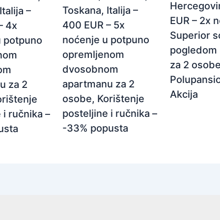
Hercegovi
Toskana, Italija –
talija –
EUR – 2x n
400 EUR – 5x
– 4x
Superior s
noćenje u potpuno
u potpuno
pogledom 
opremljenom
enom
za 2 osobe
dvosobnom
om
Polupansio
apartmanu za 2
u za 2
Akcija
osobe, Korištenje
rištenje
posteljine i ručnika –
 i ručnika –
-33% popusta
usta