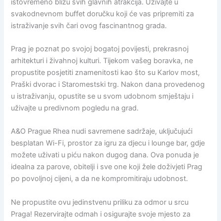
istovremeno blizu svih glavnih atrakcija. Uživajte u
svakodnevnom buffet doručku koji će vas pripremiti za
istraživanje svih čari ovog fascinantnog grada.
Prag je poznat po svojoj bogatoj povijesti, prekrasnoj
arhitekturi i živahnoj kulturi. Tijekom vašeg boravka, ne
propustite posjetiti znamenitosti kao što su Karlov most,
Praški dvorac i Staromestski trg. Nakon dana provedenog
u istraživanju, opustite se u svom udobnom smještaju i
uživajte u predivnom pogledu na grad.
A&O Prague Rhea nudi savremene sadržaje, uključujući
besplatan Wi-Fi, prostor za igru za djecu i lounge bar, gdje
možete uživati u piću nakon dugog dana. Ova ponuda je
idealna za parove, obitelji i sve one koji žele doživjeti Prag
po povoljnoj cijeni, a da ne kompromitiraju udobnost.
Ne propustite ovu jedinstvenu priliku za odmor u srcu
Praga! Rezervirajte odmah i osigurajte svoje mjesto za