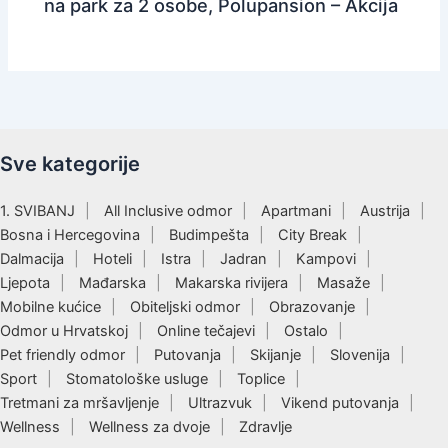
na park za 2 osobe, Polupansion – Akcija
Sve kategorije
1. SVIBANJ
All Inclusive odmor
Apartmani
Austrija
Bosna i Hercegovina
Budimpešta
City Break
Dalmacija
Hoteli
Istra
Jadran
Kampovi
Ljepota
Mađarska
Makarska rivijera
Masaže
Mobilne kućice
Obiteljski odmor
Obrazovanje
Odmor u Hrvatskoj
Online tečajevi
Ostalo
Pet friendly odmor
Putovanja
Skijanje
Slovenija
Sport
Stomatološke usluge
Toplice
Tretmani za mršavljenje
Ultrazvuk
Vikend putovanja
Wellness
Wellness za dvoje
Zdravlje