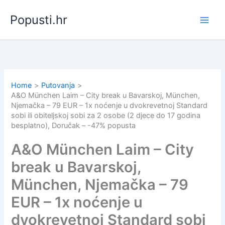
Skip
Popusti.hr
to
content
Home
Putovanja
A&O München Laim – City break u Bavarskoj, München,
Njemačka – 79 EUR – 1x noćenje u dvokrevetnoj Standard
sobi ili obiteljskoj sobi za 2 osobe (2 djece do 17 godina
besplatno), Doručak – -47% popusta
A&O München Laim – City
break u Bavarskoj,
München, Njemačka – 79
EUR – 1x noćenje u
dvokrevetnoj Standard sobi