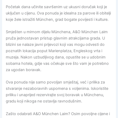
Početak dana učinite savršenim uz ukusni doručak koji je
uključen u cijenu. Ova ponuda je idealna za parove ili obitelji
koje žele istražiti München, grad bogate povijesti i kulture.
Smješten u mirnom dijelu Münchena, A&O München Laim
pruža jednostavan pristup glavnim atrakcijama grada. U
blizini se nalaze javni prijevozi koji vas mogu odvesti do
poznatih lokacija poput Marienplatza, Engleskog vrta i
muzeja. Nakon uzbudljivog dana, opustite se u udobnim
sobama hotela, gdje vas očekuje sve što vam je potrebno
za ugodan boravak.
Ova ponuda nije samo povoljan smještaj, već i prilika za
stvaranje nezaboravnih uspomena s voljenima. Iskoristite
priliku i unaprijed rezervirajte svoj boravak u Münchenu,
gradu koji nikoga ne ostavlja ravnodušnim.
Zašto odabrati A&O München Laim? Osim povoljne cijene i