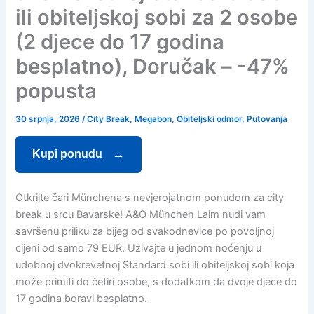
ili obiteljskoj sobi za 2 osobe
(2 djece do 17 godina
besplatno), Doručak – -47%
popusta
30 srpnja, 2026
/
City Break
,
Megabon
,
Obiteljski odmor
,
Putovanja
Kupi ponudu
Otkrijte čari Münchena s nevjerojatnom ponudom za city
break u srcu Bavarske! A&O München Laim nudi vam
savršenu priliku za bijeg od svakodnevice po povoljnoj
cijeni od samo 79 EUR. Uživajte u jednom noćenju u
udobnoj dvokrevetnoj Standard sobi ili obiteljskoj sobi koja
može primiti do četiri osobe, s dodatkom da dvoje djece do
17 godina boravi besplatno.