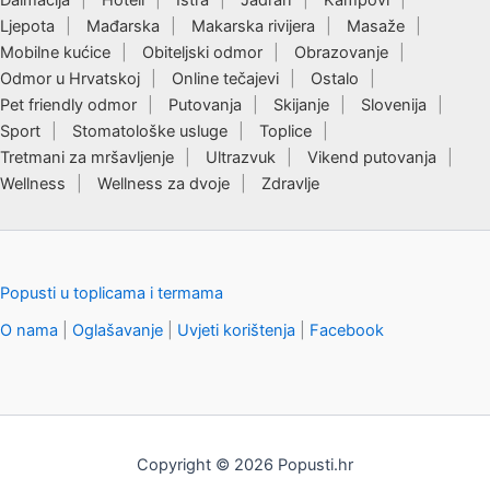
Dalmacija
Hoteli
Istra
Jadran
Kampovi
Ljepota
Mađarska
Makarska rivijera
Masaže
Mobilne kućice
Obiteljski odmor
Obrazovanje
Odmor u Hrvatskoj
Online tečajevi
Ostalo
Pet friendly odmor
Putovanja
Skijanje
Slovenija
Sport
Stomatološke usluge
Toplice
Tretmani za mršavljenje
Ultrazvuk
Vikend putovanja
Wellness
Wellness za dvoje
Zdravlje
Popusti u toplicama i termama
O nama
|
Oglašavanje
|
Uvjeti korištenja
|
Facebook
Copyright © 2026 Popusti.hr