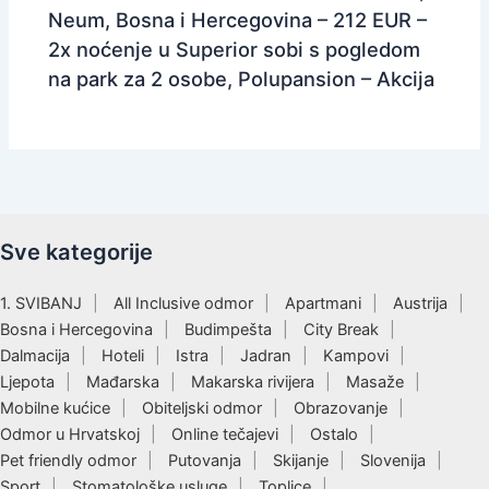
Neum, Bosna i Hercegovina – 212 EUR –
2x noćenje u Superior sobi s pogledom
na park za 2 osobe, Polupansion – Akcija
Sve kategorije
1. SVIBANJ
All Inclusive odmor
Apartmani
Austrija
Bosna i Hercegovina
Budimpešta
City Break
Dalmacija
Hoteli
Istra
Jadran
Kampovi
Ljepota
Mađarska
Makarska rivijera
Masaže
Mobilne kućice
Obiteljski odmor
Obrazovanje
Odmor u Hrvatskoj
Online tečajevi
Ostalo
Pet friendly odmor
Putovanja
Skijanje
Slovenija
Sport
Stomatološke usluge
Toplice