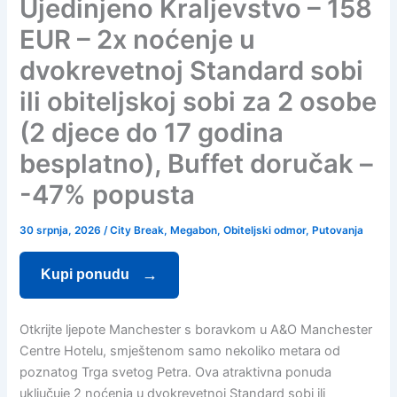
Ujedinjeno Kraljevstvo – 158
EUR – 2x noćenje u
dvokrevetnoj Standard sobi
ili obiteljskoj sobi za 2 osobe
(2 djece do 17 godina
besplatno), Buffet doručak –
-47% popusta
30 srpnja, 2026
/
City Break
,
Megabon
,
Obiteljski odmor
,
Putovanja
Kupi ponudu
Otkrijte ljepote Manchester s boravkom u A&O Manchester
Centre Hotelu, smještenom samo nekoliko metara od
poznatog Trga svetog Petra. Ova atraktivna ponuda
uključuje 2 noćenja u dvokrevetnoj Standard sobi ili