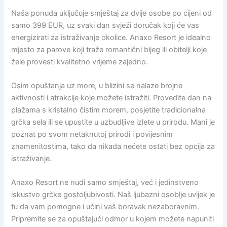
Naša ponuda uključuje smještaj za dvije osobe po cijeni od
samo 399 EUR, uz svaki dan svježi doručak koji će vas
energizirati za istraživanje okolice. Anaxo Resort je idealno
mjesto za parove koji traže romantični bijeg ili obitelji koje
žele provesti kvalitetno vrijeme zajedno.
Osim opuštanja uz more, u blizini se nalaze brojne
aktivnosti i atrakcije koje možete istražiti. Provedite dan na
plažama s kristalno čistim morem, posjetite tradicionalna
grčka sela ili se upustite u uzbudljive izlete u prirodu. Mani je
poznat po svom netaknutoj prirodi i povijesnim
znamenitostima, tako da nikada nećete ostati bez opcija za
istraživanje.
Anaxo Resort ne nudi samo smještaj, već i jedinstveno
iskustvo grčke gostoljubivosti. Naš ljubazni osoblje uvijek je
tu da vam pomogne i učini vaš boravak nezaboravnim.
Pripremite se za opuštajući odmor u kojem možete napuniti