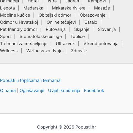
Dalmacija
Hoteli
Istra
Jadran
Kampovi
Ljepota
Mađarska
Makarska rivijera
Masaže
Mobilne kućice
Obiteljski odmor
Obrazovanje
Odmor u Hrvatskoj
Online tečajevi
Ostalo
Pet friendly odmor
Putovanja
Skijanje
Slovenija
Sport
Stomatološke usluge
Toplice
Tretmani za mršavljenje
Ultrazvuk
Vikend putovanja
Wellness
Wellness za dvoje
Zdravlje
Popusti u toplicama i termama
O nama
|
Oglašavanje
|
Uvjeti korištenja
|
Facebook
Copyright © 2026 Popusti.hr