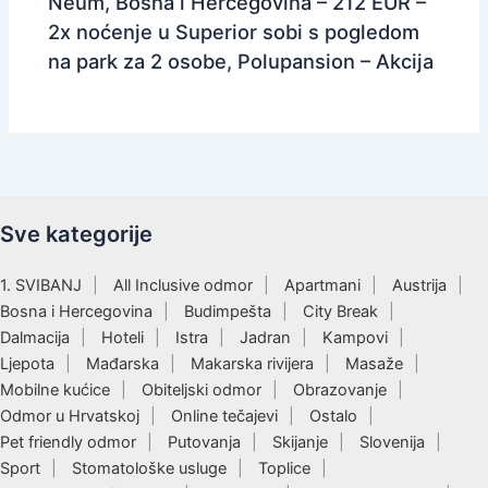
Neum, Bosna i Hercegovina – 212 EUR –
2x noćenje u Superior sobi s pogledom
na park za 2 osobe, Polupansion – Akcija
Sve kategorije
1. SVIBANJ
All Inclusive odmor
Apartmani
Austrija
Bosna i Hercegovina
Budimpešta
City Break
Dalmacija
Hoteli
Istra
Jadran
Kampovi
Ljepota
Mađarska
Makarska rivijera
Masaže
Mobilne kućice
Obiteljski odmor
Obrazovanje
Odmor u Hrvatskoj
Online tečajevi
Ostalo
Pet friendly odmor
Putovanja
Skijanje
Slovenija
Sport
Stomatološke usluge
Toplice