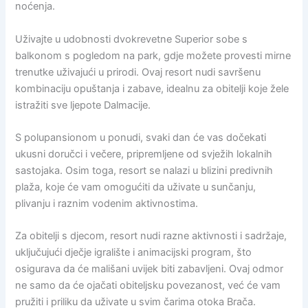
noćenja.
Uživajte u udobnosti dvokrevetne Superior sobe s
balkonom s pogledom na park, gdje možete provesti mirne
trenutke uživajući u prirodi. Ovaj resort nudi savršenu
kombinaciju opuštanja i zabave, idealnu za obitelji koje žele
istražiti sve ljepote Dalmacije.
S polupansionom u ponudi, svaki dan će vas dočekati
ukusni doručci i večere, pripremljene od svježih lokalnih
sastojaka. Osim toga, resort se nalazi u blizini predivnih
plaža, koje će vam omogućiti da uživate u sunčanju,
plivanju i raznim vodenim aktivnostima.
Za obitelji s djecom, resort nudi razne aktivnosti i sadržaje,
uključujući dječje igralište i animacijski program, što
osigurava da će mališani uvijek biti zabavljeni. Ovaj odmor
ne samo da će ojačati obiteljsku povezanost, već će vam
pružiti i priliku da uživate u svim čarima otoka Brača.