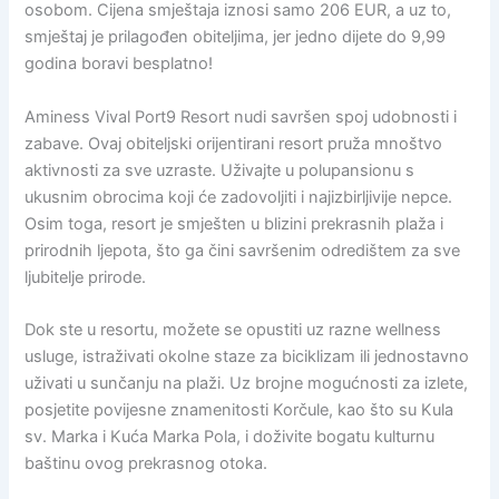
osobom. Cijena smještaja iznosi samo 206 EUR, a uz to,
smještaj je prilagođen obiteljima, jer jedno dijete do 9,99
godina boravi besplatno!
Aminess Vival Port9 Resort nudi savršen spoj udobnosti i
zabave. Ovaj obiteljski orijentirani resort pruža mnoštvo
aktivnosti za sve uzraste. Uživajte u polupansionu s
ukusnim obrocima koji će zadovoljiti i najizbirljivije nepce.
Osim toga, resort je smješten u blizini prekrasnih plaža i
prirodnih ljepota, što ga čini savršenim odredištem za sve
ljubitelje prirode.
Dok ste u resortu, možete se opustiti uz razne wellness
usluge, istraživati okolne staze za biciklizam ili jednostavno
uživati u sunčanju na plaži. Uz brojne mogućnosti za izlete,
posjetite povijesne znamenitosti Korčule, kao što su Kula
sv. Marka i Kuća Marka Pola, i doživite bogatu kulturnu
baštinu ovog prekrasnog otoka.