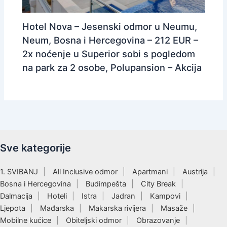
Hotel Nova – Jesenski odmor u Neumu,
Neum, Bosna i Hercegovina – 212 EUR –
2x noćenje u Superior sobi s pogledom
na park za 2 osobe, Polupansion – Akcija
Sve kategorije
1. SVIBANJ
All Inclusive odmor
Apartmani
Austrija
Bosna i Hercegovina
Budimpešta
City Break
Dalmacija
Hoteli
Istra
Jadran
Kampovi
Ljepota
Mađarska
Makarska rivijera
Masaže
Mobilne kućice
Obiteljski odmor
Obrazovanje