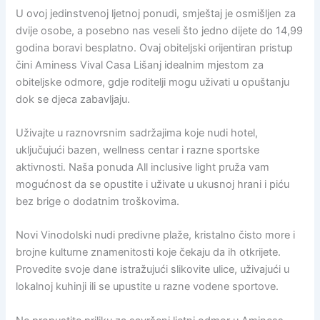
U ovoj jedinstvenoj ljetnoj ponudi, smještaj je osmišljen za
dvije osobe, a posebno nas veseli što jedno dijete do 14,99
godina boravi besplatno. Ovaj obiteljski orijentiran pristup
čini Aminess Vival Casa Lišanj idealnim mjestom za
obiteljske odmore, gdje roditelji mogu uživati u opuštanju
dok se djeca zabavljaju.
Uživajte u raznovrsnim sadržajima koje nudi hotel,
uključujući bazen, wellness centar i razne sportske
aktivnosti. Naša ponuda All inclusive light pruža vam
mogućnost da se opustite i uživate u ukusnoj hrani i piću
bez brige o dodatnim troškovima.
Novi Vinodolski nudi predivne plaže, kristalno čisto more i
brojne kulturne znamenitosti koje čekaju da ih otkrijete.
Provedite svoje dane istražujući slikovite ulice, uživajući u
lokalnoj kuhinji ili se upustite u razne vodene sportove.