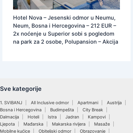
Hotel Nova – Jesenski odmor u Neumu,
Neum, Bosna i Hercegovina – 212 EUR –
2x noćenje u Superior sobi s pogledom
na park za 2 osobe, Polupansion – Akcija
Sve kategorije
1. SVIBANJ
All Inclusive odmor
Apartmani
Austrija
Bosna i Hercegovina
Budimpešta
City Break
Dalmacija
Hoteli
Istra
Jadran
Kampovi
Ljepota
Mađarska
Makarska rivijera
Masaže
Mobilne kućice
Obiteljski odmor
Obrazovanje