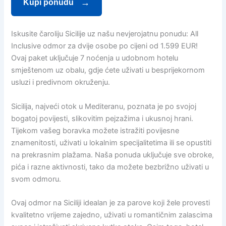
Kupi ponudu
Iskusite čaroliju Sicilije uz našu nevjerojatnu ponudu: All
Inclusive odmor za dvije osobe po cijeni od 1.599 EUR!
Ovaj paket uključuje 7 noćenja u udobnom hotelu
smještenom uz obalu, gdje ćete uživati u besprijekornom
usluzi i predivnom okruženju.
Sicilija, najveći otok u Mediteranu, poznata je po svojoj
bogatoj povijesti, slikovitim pejzažima i ukusnoj hrani.
Tijekom vašeg boravka možete istražiti povijesne
znamenitosti, uživati u lokalnim specijalitetima ili se opustiti
na prekrasnim plažama. Naša ponuda uključuje sve obroke,
pića i razne aktivnosti, tako da možete bezbrižno uživati u
svom odmoru.
Ovaj odmor na Siciliji idealan je za parove koji žele provesti
kvalitetno vrijeme zajedno, uživati u romantičnim zalascima