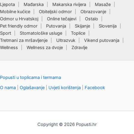
Ljepota
Mađarska
Makarska rivijera
Masaže
Mobilne kućice
Obiteljski odmor
Obrazovanje
Odmor u Hrvatskoj
Online tečajevi
Ostalo
Pet friendly odmor
Putovanja
Skijanje
Slovenija
Sport
Stomatološke usluge
Toplice
Tretmani za mršavljenje
Ultrazvuk
Vikend putovanja
Wellness
Wellness za dvoje
Zdravlje
Popusti u toplicama i termama
O nama
|
Oglašavanje
|
Uvjeti korištenja
|
Facebook
Copyright © 2026 Popusti.hr