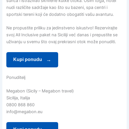
sunca i istraživati skrivene kutke otoka. Osim toga, hotel
nudi različite sadržaje kao što su bazeni, spa centri i
sportski tereni koji će dodatno obogatiti vašu avanturu.
Ne propustite priliku za jedinstveno iskustvo! Rezervirajte
svoj All Inclusive paket na Siciliji već danas i prepustite se
uživanju u svemu što ovaj prekrasni otok može ponuditi.
Kupi ponudu
Ponuditelj
Megabon (Sicily – Megabon travel)
Sicilija, Italija
0800 868 860
info@megabon.eu