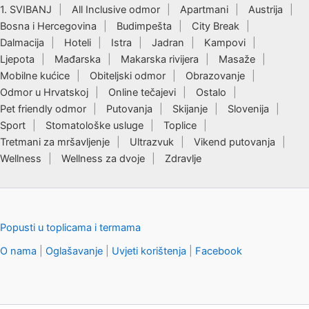
1. SVIBANJ
All Inclusive odmor
Apartmani
Austrija
Bosna i Hercegovina
Budimpešta
City Break
Dalmacija
Hoteli
Istra
Jadran
Kampovi
Ljepota
Mađarska
Makarska rivijera
Masaže
Mobilne kućice
Obiteljski odmor
Obrazovanje
Odmor u Hrvatskoj
Online tečajevi
Ostalo
Pet friendly odmor
Putovanja
Skijanje
Slovenija
Sport
Stomatološke usluge
Toplice
Tretmani za mršavljenje
Ultrazvuk
Vikend putovanja
Wellness
Wellness za dvoje
Zdravlje
Popusti u toplicama i termama
O nama
|
Oglašavanje
|
Uvjeti korištenja
|
Facebook