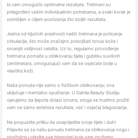
bi vam omogućio optimalne rezultate. Tretmani su
prilagođeni vašim individualnim potrebama, a svaki korak je
osmišljen s ciljem postizanja što boljih rezultata.
Jedna od ključnih prednosti naših tretmana je poticanje
cirkulacije, što može značajno poboljšati tonus kože i
smanjiti vidljivost celulita. Uz to, regularno provođenje
tretmana pomaže u oblikovanju tijela i gubitku suvišnih
centimetara, omogućujući vam da se osjećate bolje u
vlastitoj koži.
Naša ponuda nije samo o fizičkom oblikovanju; ona
uključuje i mentalno opuštanje. U Dahlia Beauty Studiju
vjerujemo da ljepota dolazi iznutra, stoga se trudimo pružiti
vam ne samo estetske rezultate, već i osjećaj blagostanja.
Ne propustite priliku da unaprijedite svoje tijelo i duh!
Prijavite se za našu ponudu tretmana za oblikovanje nogu i
stražnjice i otkrijte sve blagodati koje vam pružamo.