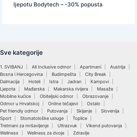
ljepotu Bodytech – -30% popusta
Sve kategorije
1. SVIBANJ
All Inclusive odmor
Apartmani
Austrija
Bosna i Hercegovina
Budimpešta
City Break
Dalmacija
Hoteli
Istra
Jadran
Kampovi
Ljepota
Mađarska
Makarska rivijera
Masaže
Mobilne kućice
Obiteljski odmor
Obrazovanje
Odmor u Hrvatskoj
Online tečajevi
Ostalo
Pet friendly odmor
Putovanja
Skijanje
Slovenija
Sport
Stomatološke usluge
Toplice
Tretmani za mršavljenje
Ultrazvuk
Vikend putovanja
Wellness
Wellness za dvoje
Zdravlje