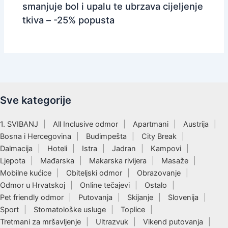
smanjuje bol i upalu te ubrzava cijeljenje
tkiva – -25% popusta
Sve kategorije
1. SVIBANJ
All Inclusive odmor
Apartmani
Austrija
Bosna i Hercegovina
Budimpešta
City Break
Dalmacija
Hoteli
Istra
Jadran
Kampovi
Ljepota
Mađarska
Makarska rivijera
Masaže
Mobilne kućice
Obiteljski odmor
Obrazovanje
Odmor u Hrvatskoj
Online tečajevi
Ostalo
Pet friendly odmor
Putovanja
Skijanje
Slovenija
Sport
Stomatološke usluge
Toplice
Tretmani za mršavljenje
Ultrazvuk
Vikend putovanja