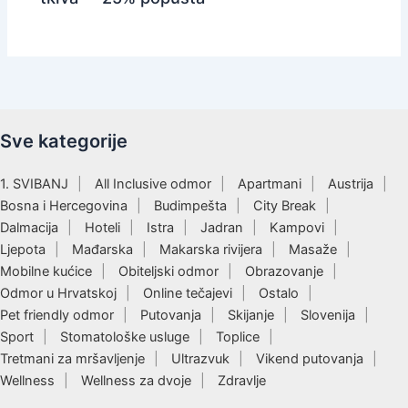
Sve kategorije
1. SVIBANJ
All Inclusive odmor
Apartmani
Austrija
Bosna i Hercegovina
Budimpešta
City Break
Dalmacija
Hoteli
Istra
Jadran
Kampovi
Ljepota
Mađarska
Makarska rivijera
Masaže
Mobilne kućice
Obiteljski odmor
Obrazovanje
Odmor u Hrvatskoj
Online tečajevi
Ostalo
Pet friendly odmor
Putovanja
Skijanje
Slovenija
Sport
Stomatološke usluge
Toplice
Tretmani za mršavljenje
Ultrazvuk
Vikend putovanja
Wellness
Wellness za dvoje
Zdravlje