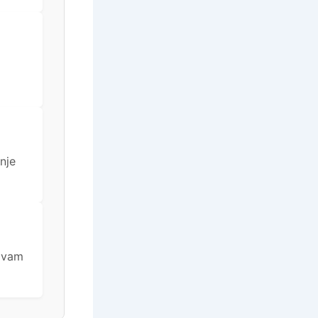
nje
e vam