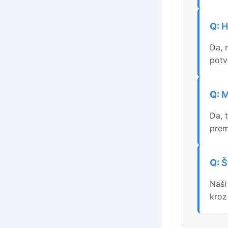
H
Da, 
potv
M
Da, 
prem
Š
Naši
kroz