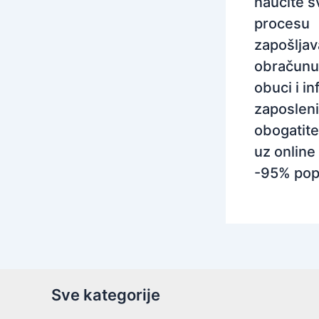
naučite s
procesu
zapošljav
obračunu
obuci i i
zaposleni
obogatite
uz online 
-95% pop
Sve kategorije