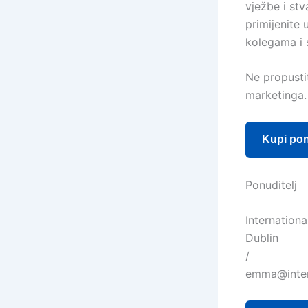
vježbe i st
primijenite 
kolegama i 
Ne propustit
marketinga. 
Kupi po
Ponuditelj
Internation
Dublin
/
emma@inter