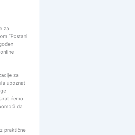
ce za
vom “Postani
agođen
 online
zacije za
ula upoznat
age
sirat ćemo
 pomoći da
oz praktične