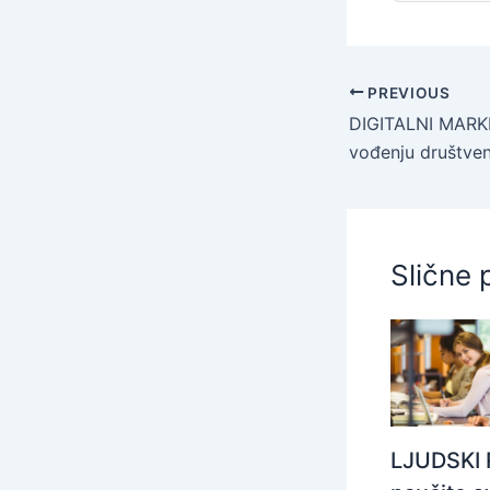
PREVIOUS
vođenju društvenih mreža te tajne vođenj
Slične 
LJUDSKI 