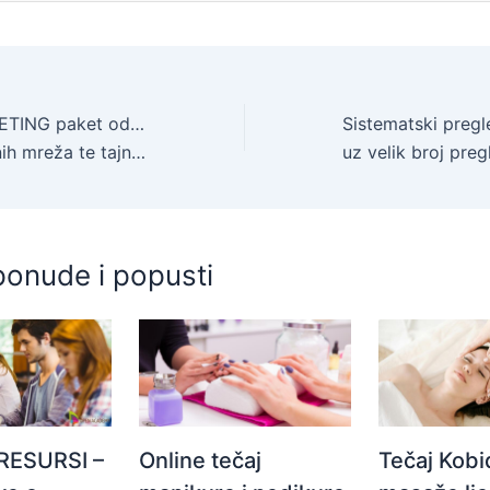
DIGITALNI MARKETING paket od 4 online tečaja – naučite sve o SEO optimizaciji,
a Facebooka i Instagrama – -97% popusta
uz velik broj pregleda i pretraga u Polikl
ponude i popusti
RESURSI –
Online tečaj
Tečaj Kobi