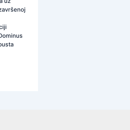
a uz
završenoj
iji
Dominus
pusta