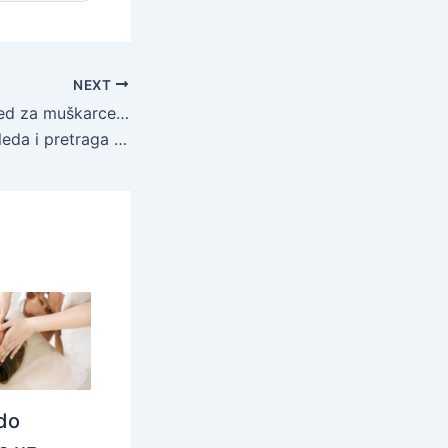
NEXT
Sistematski pregled za muškarce u Poliklinici Profozić, bez čekanja,
inici Dr Zora Profozić – -40% popusta
do