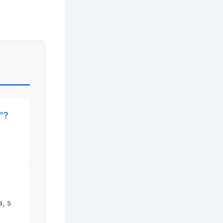
"?
, s