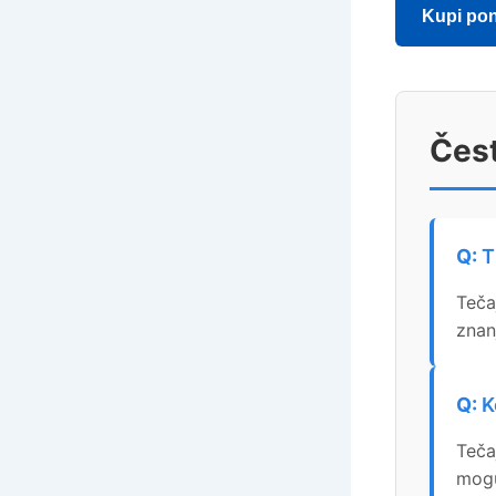
Kupi po
Čest
T
Teča
znan
K
Teča
mogu