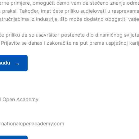
varne primjere, omogućit ćemo vam da stečeno znanje odm
u praksi. Također, imat ćete priliku sudjelovati u raspravama
stručnjacima iz industrije, što može dodatno obogatiti vaše
e priliku da se usavršite i postanete dio dinamičnog svijeta
Prijavite se danas i zakoračite na put prema uspješnoj kari
nudu
al Open Academy
nationalopenacademy.com