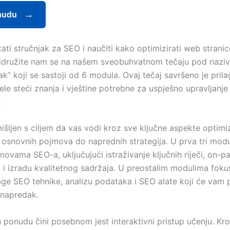
nudu
stati stručnjak za SEO i naučiti kako optimizirati web strani
Pridružite nam se na našem sveobuhvatnom tečaju pod nazi
k” koji se sastoji od 6 modula. Ovaj tečaj savršeno je pril
ele steći znanja i vještine potrebne za uspješno upravljanje
.
išljen s ciljem da vas vodi kroz sve ključne aspekte optimi
od osnovnih pojmova do naprednih strategija. U prva tri mod
novama SEO-a, uključujući istraživanje ključnih riječi, on-p
u i izradu kvalitetnog sadržaja. U preostalim modulima foku
age SEO tehnike, analizu podataka i SEO alate koji će vam
 napredak.
 ponudu čini posebnom jest interaktivni pristup učenju. Kr