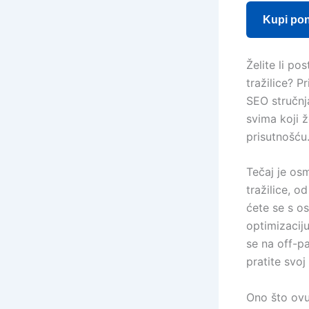
Kupi po
Želite li po
tražilice? 
SEO stručnja
svima koji ž
prisutnošću
Tečaj je osm
tražilice, 
ćete se s os
optimizacij
se na off-p
pratite svoj
Ono što ovu