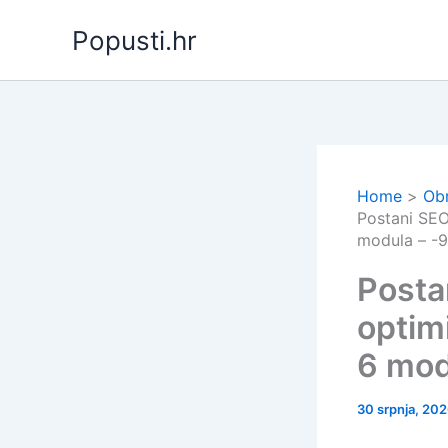
Skip
Popusti.hr
to
content
Home
Ob
Postani SEO 
modula – -
Posta
optimi
6 mod
30 srpnja, 20