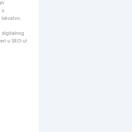
ah
 s
 iskustvo.
 digitalnog
jeri u SEO-u!