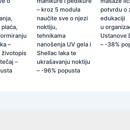
ve o
manikure i pedikure
masaže lic
– kroz 5 modula
potvrdu o 
anja,
naučite sve o njezi
edukaciji
 plaća,
noktiju,
u organizac
nformiranju
tehnikama
Ustanove 
ka –
nanošenja UV gela i
– -38% po
 životopis
Shellac laka te
tečaj –
ukrašavanju noktiju
usta
– -96% popusta