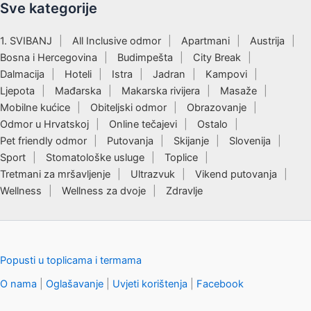
Sve kategorije
1. SVIBANJ
All Inclusive odmor
Apartmani
Austrija
Bosna i Hercegovina
Budimpešta
City Break
Dalmacija
Hoteli
Istra
Jadran
Kampovi
Ljepota
Mađarska
Makarska rivijera
Masaže
Mobilne kućice
Obiteljski odmor
Obrazovanje
Odmor u Hrvatskoj
Online tečajevi
Ostalo
Pet friendly odmor
Putovanja
Skijanje
Slovenija
Sport
Stomatološke usluge
Toplice
Tretmani za mršavljenje
Ultrazvuk
Vikend putovanja
Wellness
Wellness za dvoje
Zdravlje
Popusti u toplicama i termama
O nama
|
Oglašavanje
|
Uvjeti korištenja
|
Facebook