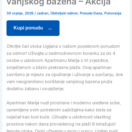
vanjskog bazena – Akcija
30 srpnja, 2026
/
Jadran
,
Obiteljski odmor
,
Ponuda Dana
,
Putovanja
Kupi ponudu
Otkrijte čari otoka Ugljana s našom posebnom ponudom
za odmor! Uživajte u sedmodnevnom boravku za do 4
osobe u udobnom Apartmanu Marija s tri zvjezdice,
smještenom u blizini prekrasne plaže. Ovaj apartman
savršeno je mjesto za opuštanje i uživanje u sunčanju, dok
vam neograničeno korištenje vanjskog bazena pruža
dodatnu zabavu i osvježenje.
Apartman Marija nudi prostrane i moderno uređene sobe,
opremljene svim potrebnim sadržajima kako biste se
osjećali kao kod kuće. Uživajte u udobnosti vlastitog
prostora nakon dana provedenog na plaži ili istražujući
ljepote otoka. Osim uživanja u moru i suncu, Ugljan nudi