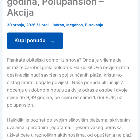
godina, Polupansion –
Akcija
30 srpnja, 2026
/
Hoteli
,
Jadran
,
Megabon
,
Putovanja
Kupi ponudu
Planirate obiteljski odmor iz snova? Onda je vrijeme da
istražite čarobni grčki poluotok Halkidiki! Ova nevjerojatna
destinacija nudi savršen spoj sunčanih plaža, kristalno
čistog mora i bogate povijesti. Naša ponuda uključuje 7
noćenja u udobnom hotelu za dvije odrasle osobe i dvoje
djece do 9,99 godina, po cijeni od samo 1.799 EUR, uz
polupansion.
Halkidiki je poznat po svojim slikovitim plažama, skrivenim
uvalama i prirodnim ljepotama. Tijekom vašeg boravka,
uživat ćete u raznolikim aktivnostima, od opuštanja na plaži