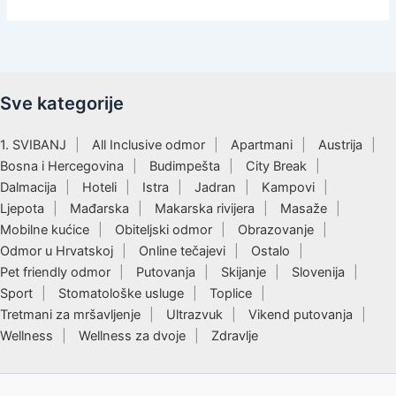
Sve kategorije
1. SVIBANJ
All Inclusive odmor
Apartmani
Austrija
Bosna i Hercegovina
Budimpešta
City Break
Dalmacija
Hoteli
Istra
Jadran
Kampovi
Ljepota
Mađarska
Makarska rivijera
Masaže
Mobilne kućice
Obiteljski odmor
Obrazovanje
Odmor u Hrvatskoj
Online tečajevi
Ostalo
Pet friendly odmor
Putovanja
Skijanje
Slovenija
Sport
Stomatološke usluge
Toplice
Tretmani za mršavljenje
Ultrazvuk
Vikend putovanja
Wellness
Wellness za dvoje
Zdravlje