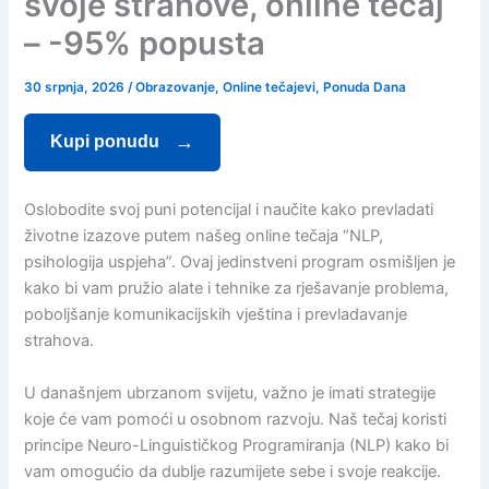
svoje strahove, online tečaj
– -95% popusta
30 srpnja, 2026
/
Obrazovanje
,
Online tečajevi
,
Ponuda Dana
Kupi ponudu
Oslobodite svoj puni potencijal i naučite kako prevladati
životne izazove putem našeg online tečaja “NLP,
psihologija uspjeha”. Ovaj jedinstveni program osmišljen je
kako bi vam pružio alate i tehnike za rješavanje problema,
poboljšanje komunikacijskih vještina i prevladavanje
strahova.
U današnjem ubrzanom svijetu, važno je imati strategije
koje će vam pomoći u osobnom razvoju. Naš tečaj koristi
principe Neuro-Linguističkog Programiranja (NLP) kako bi
vam omogućio da dublje razumijete sebe i svoje reakcije.