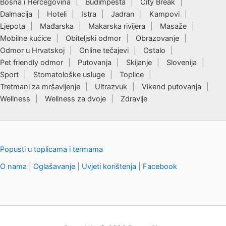
Bosna i Hercegovina
Budimpešta
City Break
Dalmacija
Hoteli
Istra
Jadran
Kampovi
Ljepota
Mađarska
Makarska rivijera
Masaže
Mobilne kućice
Obiteljski odmor
Obrazovanje
Odmor u Hrvatskoj
Online tečajevi
Ostalo
Pet friendly odmor
Putovanja
Skijanje
Slovenija
Sport
Stomatološke usluge
Toplice
Tretmani za mršavljenje
Ultrazvuk
Vikend putovanja
Wellness
Wellness za dvoje
Zdravlje
Popusti u toplicama i termama
O nama
|
Oglašavanje
|
Uvjeti korištenja
|
Facebook