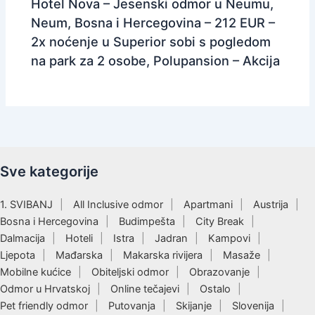
Hotel Nova – Jesenski odmor u Neumu,
Neum, Bosna i Hercegovina – 212 EUR –
2x noćenje u Superior sobi s pogledom
na park za 2 osobe, Polupansion – Akcija
Sve kategorije
1. SVIBANJ
All Inclusive odmor
Apartmani
Austrija
Bosna i Hercegovina
Budimpešta
City Break
Dalmacija
Hoteli
Istra
Jadran
Kampovi
Ljepota
Mađarska
Makarska rivijera
Masaže
Mobilne kućice
Obiteljski odmor
Obrazovanje
Odmor u Hrvatskoj
Online tečajevi
Ostalo
Pet friendly odmor
Putovanja
Skijanje
Slovenija