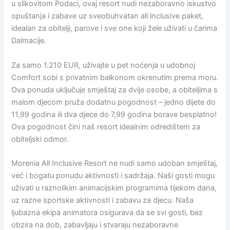
u slikovitom Podaci, ovaj resort nudi nezaboravno iskustvo
opuštanja i zabave uz sveobuhvatan all inclusive paket,
idealan za obitelji, parove i sve one koji žele uživati u čarima
Dalmacije.
Za samo 1.210 EUR, uživajte u pet noćenja u udobnoj
Comfort sobi s privatnim balkonom okrenutim prema moru.
Ova ponuda uključuje smještaj za dvije osobe, a obiteljima s
malom djecom pruža dodatnu pogodnost – jedno dijete do
11,99 godina ili dva djece do 7,99 godina borave besplatno!
Ova pogodnost čini naš resort idealnim odredištem za
obiteljski odmor.
Morenia All Inclusive Resort ne nudi samo udoban smještaj,
već i bogatu ponudu aktivnosti i sadržaja. Naši gosti mogu
uživati u raznolikim animacijskim programima tijekom dana,
uz razne sportske aktivnosti i zabavu za djecu. Naša
ljubazna ekipa animatora osigurava da se svi gosti, bez
obzira na dob, zabavljaju i stvaraju nezaboravne