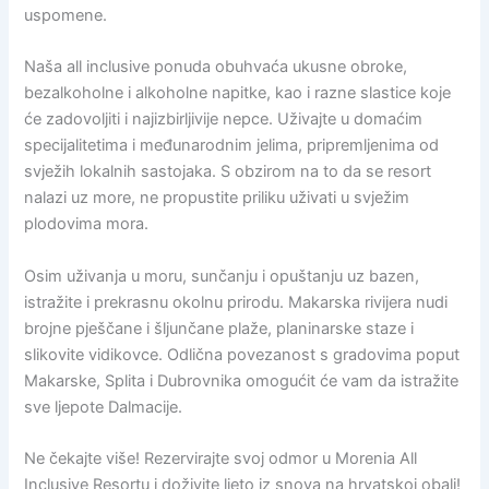
uspomene.
Naša all inclusive ponuda obuhvaća ukusne obroke,
bezalkoholne i alkoholne napitke, kao i razne slastice koje
će zadovoljiti i najizbirljivije nepce. Uživajte u domaćim
specijalitetima i međunarodnim jelima, pripremljenima od
svježih lokalnih sastojaka. S obzirom na to da se resort
nalazi uz more, ne propustite priliku uživati u svježim
plodovima mora.
Osim uživanja u moru, sunčanju i opuštanju uz bazen,
istražite i prekrasnu okolnu prirodu. Makarska rivijera nudi
brojne pješčane i šljunčane plaže, planinarske staze i
slikovite vidikovce. Odlična povezanost s gradovima poput
Makarske, Splita i Dubrovnika omogućit će vam da istražite
sve ljepote Dalmacije.
Ne čekajte više! Rezervirajte svoj odmor u Morenia All
Inclusive Resortu i doživite ljeto iz snova na hrvatskoj obali!