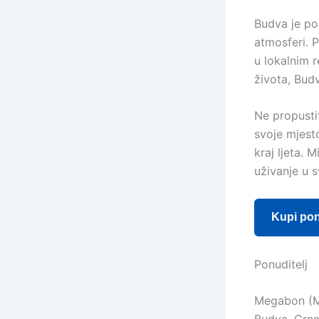
Budva je poz
atmosferi. P
u lokalnim r
života, Budv
Ne propusti
svoje mjest
kraj ljeta.
uživanje u 
Kupi po
Ponuditelj
Megabon (