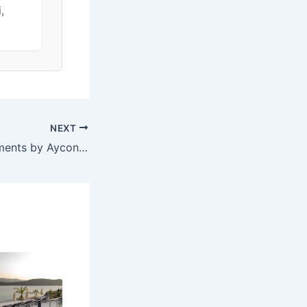
,
NEXT
Millennium Apartments by Aycon – Kraj ljeta u Budvi, Budva, Crna Gora – 377 EUR – 5x noćenje u dvokrevetnoj Superior sobi za 2 osobe, Besplatan Wi-Fi – Akcija