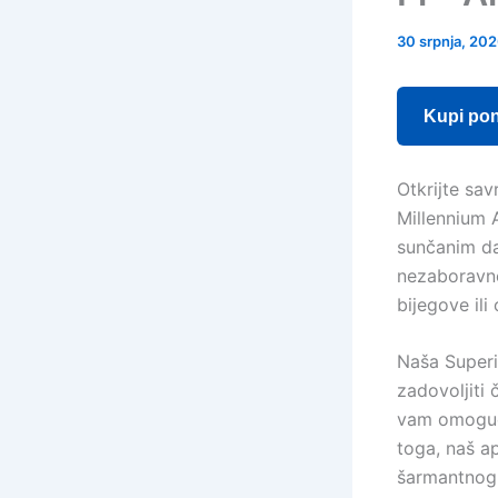
30 srpnja, 20
Kupi po
Otkrijte sav
Millennium 
sunčanim da
nezaboravne
bijegove ili
Naša Superi
zadovoljiti 
vam omoguća
toga, naš ap
šarmantnog 