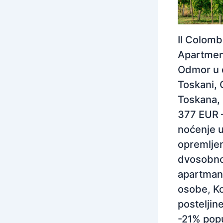
Il Colom
Apartmen
Odmor u 
Toskani, 
Toskana, I
377 EUR 
noćenje 
opremlj
dvosobn
apartman
osobe, Ko
posteljine
-21% pop