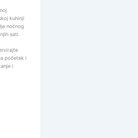
noj
koj kuhinji
elje noćnog
jih sati.
rvirajte
za početak i
anje i