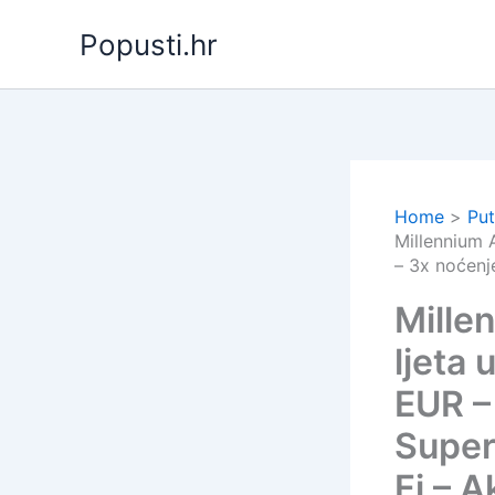
Skip
Popusti.hr
to
content
Home
Put
Millennium 
– 3x noćenj
Mille
ljeta
EUR –
Super
Fi – A