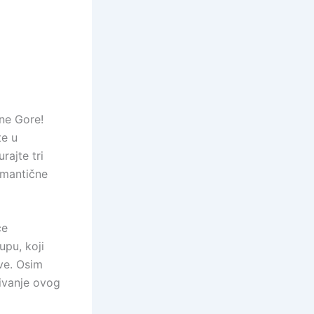
rne Gore!
te u
ajte tri
omantične
će
upu, koji
ve. Osim
živanje ovog