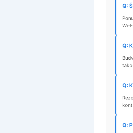
Š
Ponu
Wi-Fi
K
Budva
tako
K
Reze
kont
P