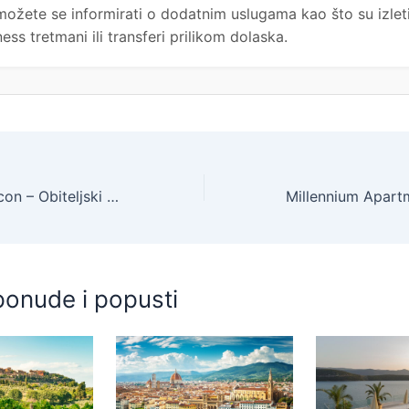
možete se informirati o dodatnim uslugama kao što su izleti
ess tretmani ili transferi prilikom dolaska.
Hotel Idila by Aycon – Obiteljski kraj ljeta, Budva, Crna Gora – 344 EUR – 3x noćenje u dvokrevetnoj Deluxe sobi s pogledom na park za 2 osobe (1 dijete do 11,99 godina besplatno), Doručak – Akcija
ponude i popusti