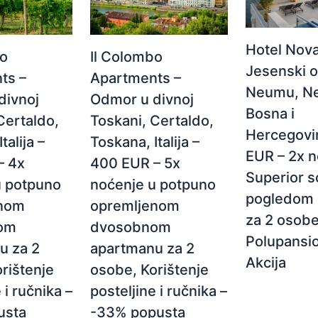
Hotel Nova
Il Colombo
bo
Jesenski 
Apartments –
ts –
Neumu, N
Odmor u divnoj
divnoj
Bosna i
Toskani, Certaldo,
Certaldo,
Hercegovi
Toskana, Italija –
talija –
EUR – 2x n
400 EUR – 5x
– 4x
Superior s
noćenje u potpuno
u potpuno
pogledom 
opremljenom
enom
za 2 osobe
dvosobnom
om
Polupansio
apartmanu za 2
u za 2
Akcija
osobe, Korištenje
rištenje
posteljine i ručnika –
 i ručnika –
-33% popusta
usta