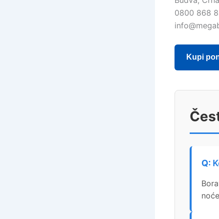
Budva, Crn
0800 868 
info@mega
Kupi po
Čest
K
Bora
noće