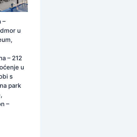
 –
odmor u
eum,
na – 212
oćenje u
obi s
na park
,
n –