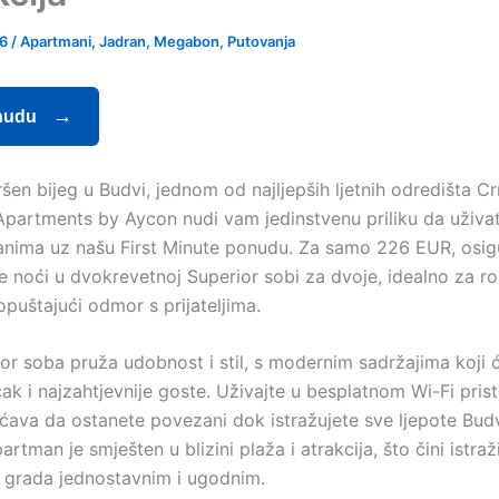
26
/
Apartmani
,
Jadran
,
Megabon
,
Putovanja
nudu
ršen bijeg u Budvi, jednom od najljepših ljetnih odredišta C
Apartments by Aycon nudi vam jedinstvenu priliku da uživa
nima uz našu First Minute ponudu. Za samo 226 EUR, osigur
 noći u dvokrevetnoj Superior sobi za dvoje, idealno za r
 opuštajući odmor s prijateljima.
or soba pruža udobnost i stil, s modernim sadržajima koji 
čak i najzahtjevnije goste. Uživajte u besplatnom Wi-Fi prist
va da ostanete povezani dok istražujete sve ljepote Bud
artman je smješten u blizini plaža i atrakcija, što čini istra
grada jednostavnim i ugodnim.