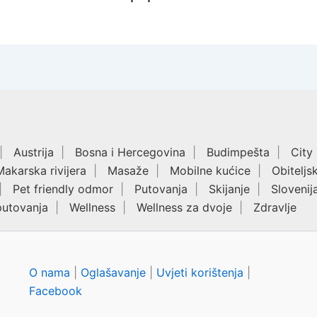
Austrija
Bosna i Hercegovina
Budimpešta
City
Makarska rivijera
Masaže
Mobilne kućice
Obiteljs
Pet friendly odmor
Putovanja
Skijanje
Slovenij
putovanja
Wellness
Wellness za dvoje
Zdravlje
O nama
|
Oglašavanje
|
Uvjeti korištenja
|
Facebook