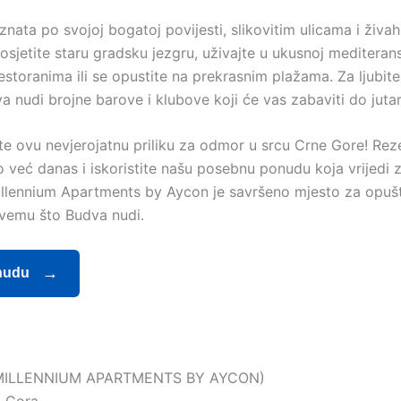
nata po svojoj bogatoj povijesti, slikovitim ulicama i živah
osjetite staru gradsku jezgru, uživajte u ukusnoj mediterans
estoranima ili se opustite na prekrasnim plažama. Za ljubit
a nudi brojne barove i klubove koji će vas zabaviti do jutarn
te ovu nevjerojatnu priliku za odmor u srcu Crne Gore! Reze
o već danas i iskoristite našu posebnu ponudu koja vrijedi 
 Millennium Apartments by Aycon je savršeno mjesto za opušt
svemu što Budva nudi.
nudu
MILLENNIUM APARTMENTS BY AYCON)