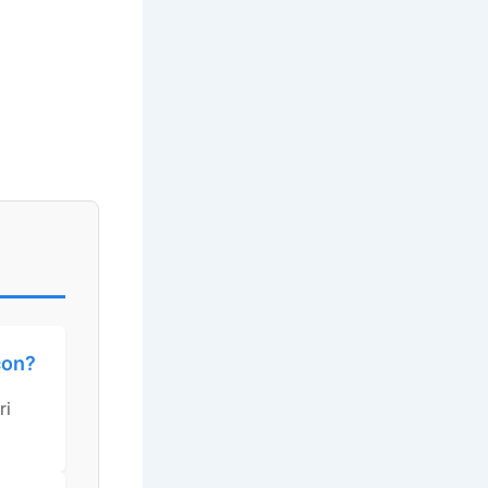
con?
ri