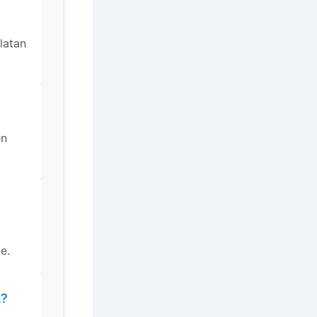
latan
en
e.
a?