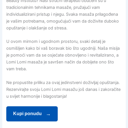
Beauty Institutu? Naši stručni terapeuti obučeni su u
tradicionalnim tehnikama masaže, pružajući vam
individualizirani pristup i njegu. Svaka masaža prilagođena
je vašim potrebama, omogućujući vam da doživite duboko
opuštanje i olakšanje od stresa.
U ovom mirnom i ugodnom prostoru, svaki detalj je
osmišljen kako bi vaš boravak bio što ugodniji. Naša misija
je pomoći vam da se osjećate obnovljeno i revitalizirano, a
Lomi Lomi masaža je savršen način da dobijete ono što
vam treba.
Ne propustite priliku za ovaj jedinstveni doživljaj opuštanja.
Rezervirajte svoju Lomi Lomi masažu još danas i zakoračite
u svijet harmonije i blagostanja!
Kupi ponudu