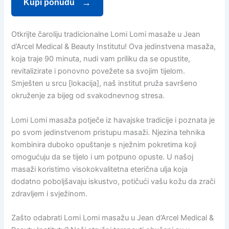
Kupi ponudu
Otkrijte čaroliju tradicionalne Lomi Lomi masaže u Jean
d’Arcel Medical & Beauty Institutu! Ova jedinstvena masaža,
koja traje 90 minuta, nudi vam priliku da se opustite,
revitalizirate i ponovno povežete sa svojim tijelom.
Smješten u srcu [lokacija], naš institut pruža savršeno
okruženje za bijeg od svakodnevnog stresa.
Lomi Lomi masaža potječe iz havajske tradicije i poznata je
po svom jedinstvenom pristupu masaži. Njezina tehnika
kombinira duboko opuštanje s nježnim pokretima koji
omogućuju da se tijelo i um potpuno opuste. U našoj
masaži koristimo visokokvalitetna eterična ulja koja
dodatno poboljšavaju iskustvo, potičući vašu kožu da zrači
zdravljem i svježinom.
Zašto odabrati Lomi Lomi masažu u Jean d’Arcel Medical &