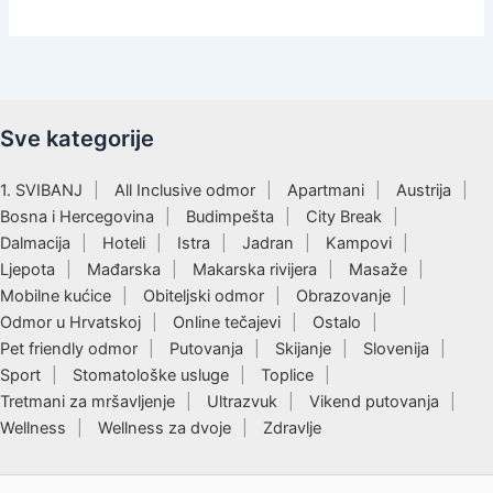
Sve kategorije
1. SVIBANJ
All Inclusive odmor
Apartmani
Austrija
Bosna i Hercegovina
Budimpešta
City Break
Dalmacija
Hoteli
Istra
Jadran
Kampovi
Ljepota
Mađarska
Makarska rivijera
Masaže
Mobilne kućice
Obiteljski odmor
Obrazovanje
Odmor u Hrvatskoj
Online tečajevi
Ostalo
Pet friendly odmor
Putovanja
Skijanje
Slovenija
Sport
Stomatološke usluge
Toplice
Tretmani za mršavljenje
Ultrazvuk
Vikend putovanja
Wellness
Wellness za dvoje
Zdravlje