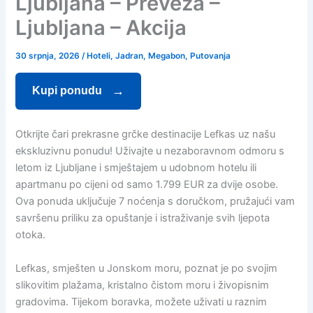
Ljubljana – Preveza –
Ljubljana – Akcija
30 srpnja, 2026
/
Hoteli
,
Jadran
,
Megabon
,
Putovanja
Kupi ponudu
Otkrijte čari prekrasne grčke destinacije Lefkas uz našu
ekskluzivnu ponudu! Uživajte u nezaboravnom odmoru s
letom iz Ljubljane i smještajem u udobnom hotelu ili
apartmanu po cijeni od samo 1.799 EUR za dvije osobe.
Ova ponuda uključuje 7 noćenja s doručkom, pružajući vam
savršenu priliku za opuštanje i istraživanje svih ljepota
otoka.
Lefkas, smješten u Jonskom moru, poznat je po svojim
slikovitim plažama, kristalno čistom moru i živopisnim
gradovima. Tijekom boravka, možete uživati u raznim