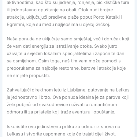
aktivnostima, kao što su jedrenje, ronjenje, biciklističke ture
ili jednostavno opuštanje na obali. Otok nudi brojne
atrakcije, uključujući predivne plaže poput Porto Katsiki i
Egremni, koje su među najljepšima u cijeloj Grčkoj.
Naša ponuda ne uključuje samo smještaj, već i doručak koji
će vam dati energiju za istraživanje otoka. Svako jutro
uživajte u svježim lokalnim specijalitetima i započnite dan
sa osmijehom. Osim toga, naš tim vam može pomoći s
preporukama za najbolje restorane, barove i atrakcije koje
ne smijete propustiti.
Zahvaljujući direktnom letu iz Ljubljane, putovanje na Lefkas
je jednostavno i brzo. Ova ponuda idealna je za parove koji
žele pobjeći od svakodnevice i uživati u romantičnom
odmoru ili za prijatelje koji traže avanturu i opuštanje.
Iskoristite ovu jedinstvenu priliku za odmor iz snova na
Lefkasu i stvorite uspomene koje će trajati cijeli život.