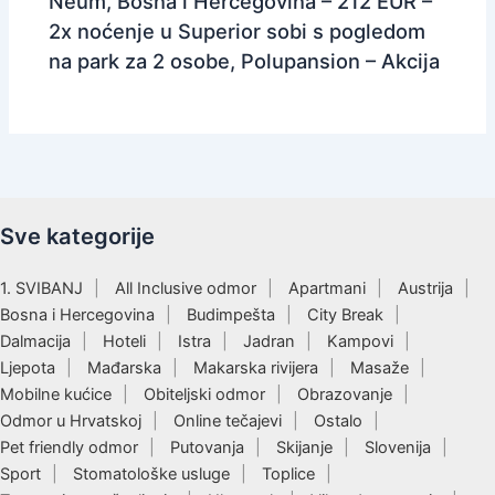
Neum, Bosna i Hercegovina – 212 EUR –
2x noćenje u Superior sobi s pogledom
na park za 2 osobe, Polupansion – Akcija
Sve kategorije
1. SVIBANJ
All Inclusive odmor
Apartmani
Austrija
Bosna i Hercegovina
Budimpešta
City Break
Dalmacija
Hoteli
Istra
Jadran
Kampovi
Ljepota
Mađarska
Makarska rivijera
Masaže
Mobilne kućice
Obiteljski odmor
Obrazovanje
Odmor u Hrvatskoj
Online tečajevi
Ostalo
Pet friendly odmor
Putovanja
Skijanje
Slovenija
Sport
Stomatološke usluge
Toplice