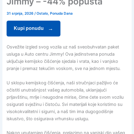
Jimmy – -44% popusta
31 srpnja, 2026
/
Ostalo
,
Ponuda Dana
Kupi ponudu
Osvežite izgled svog vozila uz naš sveobuhvatan paket
usluga u Auto centru Jimmy! Ova jedinstvena ponuda
uključuje kemijsko čišćenje sjedala i vrata, kao i vanjsko
pranje i premaz tekućim voskom, sve na jednom mjestu.
U sklopu kemijskog čišćenja, naši stručnjaci pažljivo će
očistiti unutrašnjost vašeg automobila, uklanjajući
prljavštinu, mrlje i neugodne mirise, čime ćete svom vozilu
osigurati svježinu i čistoću. Svi materijali koje koristimo su
visokokvalitetni i sigurni, a naš tim ima dugogodišnje
iskustvo, što osigurava vrhunsku uslugu.
Nakon unutarnjeg čišćenja, prelazimo na vanjski dio vašeg