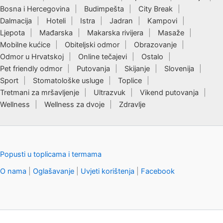
Bosna i Hercegovina
Budimpešta
City Break
Dalmacija
Hoteli
Istra
Jadran
Kampovi
Ljepota
Mađarska
Makarska rivijera
Masaže
Mobilne kućice
Obiteljski odmor
Obrazovanje
Odmor u Hrvatskoj
Online tečajevi
Ostalo
Pet friendly odmor
Putovanja
Skijanje
Slovenija
Sport
Stomatološke usluge
Toplice
Tretmani za mršavljenje
Ultrazvuk
Vikend putovanja
Wellness
Wellness za dvoje
Zdravlje
Popusti u toplicama i termama
O nama
|
Oglašavanje
|
Uvjeti korištenja
|
Facebook