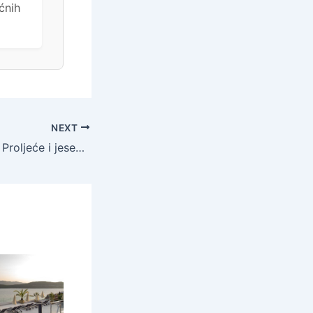
ćnih
NEXT
Alemaris Resort – Proljeće i jesen u obnovljenom hotelu za velike obitelji, Baška Voda, Makarska rivijera, Hrvatska – 309 EUR – 2x noćenje u Standard obiteljskoj sobi s balkonom na morskoj strani (2 povezane sobe) za 4 osobe (2 djece do 11,99 godina besplatno), Polupansion (buffet doručak i večera) – Akcija