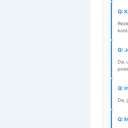
K
Reze
kont
J
Da, 
posl
I
Da, 
M