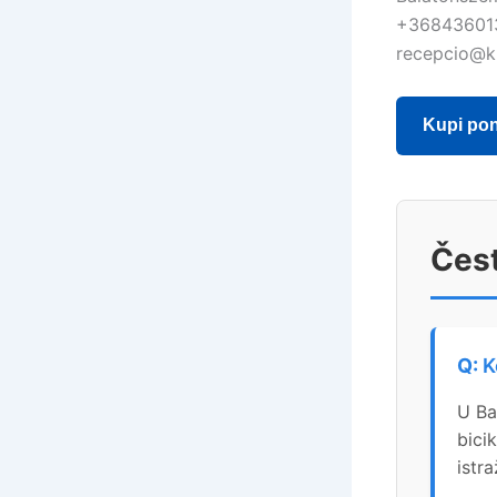
+36843601
recepcio@k
Kupi po
Čest
K
U Ba
bici
istra