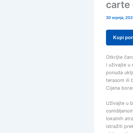
carte 
30 srpnja, 20
Kupi po
Otkrijte ča
i uživajte 
ponuda uklj
terasom ili 
Cijena bora
Uživajte u 
osmišljenom
lokalnih at
istražiti pr