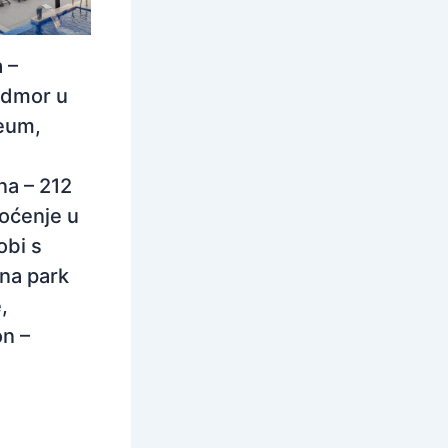
 –
odmor u
eum,
na – 212
oćenje u
obi s
na park
,
n –