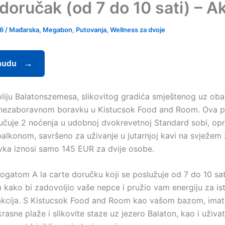
doručak (od 7 do 10 sati) – Ak
26
/
Mađarska
,
Megabon
,
Putovanja
,
Wellness za dvoje
nudu
roliju Balatonszemesa, slikovitog gradića smještenog uz oba
u nezaboravnom boravku u Kistucsok Food and Room. Ova 
učuje 2 noćenja u udobnoj dvokrevetnoj Standard sobi, opr
balkonom, savršeno za uživanje u jutarnjoj kavi na svježem 
vka iznosi samo 145 EUR za dvije osobe.
bogatom A la carte doručku koji se poslužuje od 7 do 10 sat
 kako bi zadovoljio vaše nepce i pružio vam energiju za ist
rakcija. S Kistucsok Food and Room kao vašom bazom, imat 
ekrasne plaže i slikovite staze uz jezero Balaton, kao i uživa