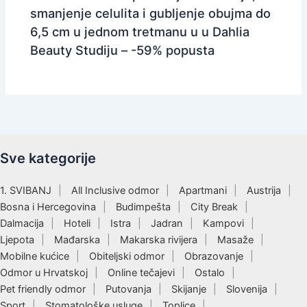
smanjenje celulita i gubljenje obujma do
6,5 cm u jednom tretmanu u u Dahlia
Beauty Studiju – -59% popusta
Sve kategorije
1. SVIBANJ
All Inclusive odmor
Apartmani
Austrija
Bosna i Hercegovina
Budimpešta
City Break
Dalmacija
Hoteli
Istra
Jadran
Kampovi
Ljepota
Mađarska
Makarska rivijera
Masaže
Mobilne kućice
Obiteljski odmor
Obrazovanje
Odmor u Hrvatskoj
Online tečajevi
Ostalo
Pet friendly odmor
Putovanja
Skijanje
Slovenija
Sport
Stomatološke usluge
Toplice