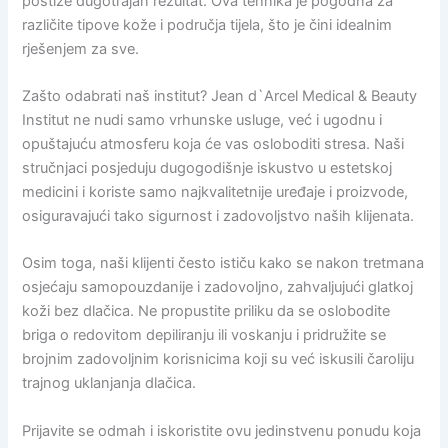
postiže dugotrajan rezultat. Ova tehnika je pogodna za
različite tipove kože i područja tijela, što je čini idealnim
rješenjem za sve.
Zašto odabrati naš institut? Jean d`Arcel Medical & Beauty
Institut ne nudi samo vrhunske usluge, već i ugodnu i
opuštajuću atmosferu koja će vas osloboditi stresa. Naši
stručnjaci posjeduju dugogodišnje iskustvo u estetskoj
medicini i koriste samo najkvalitetnije uređaje i proizvode,
osiguravajući tako sigurnost i zadovoljstvo naših klijenata.
Osim toga, naši klijenti često ističu kako se nakon tretmana
osjećaju samopouzdanije i zadovoljno, zahvaljujući glatkoj
koži bez dlačica. Ne propustite priliku da se oslobodite
briga o redovitom depiliranju ili voskanju i pridružite se
brojnim zadovoljnim korisnicima koji su već iskusili čaroliju
trajnog uklanjanja dlačica.
Prijavite se odmah i iskoristite ovu jedinstvenu ponudu koja