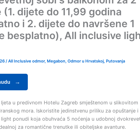
(1. dijete do 11,99 godina
tno i 2. dijete do navršene 1
 besplatno), All inclusive ligh
a
026
/
All Inclusive odmor
,
Megabon
,
Odmor u Hrvatskoj
,
Putovanja
nudu
ri ljeta u predivnom Hotelu Zagreb smještenom u slikovitom
ranskog mora. Iskoristite jedinstvenu priliku za opuštanje i
ve light ponudi koja obuhvaća 5 noćenja u udobnoj dvokrevet
ealnoj za romantične trenutke ili obiteljske avanture.