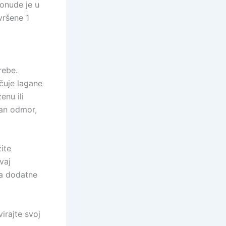
onude je u
vršene 1
rebe.
učuje lagane
enu ili
van odmor,
žite
vaj
ža dodatne
irajte svoj