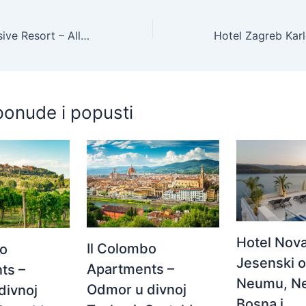
Morenia All Inclusive Resort – All inclusive ljeto s animacijom, Podaca, Hrvatska – 1.680 EUR – 5x noćenje u Junior suite s balkonom (strana more) za 2 osobe (2 djece do 17,99 godina besplatno), All inclusive – Akcija
ponude i popusti
Hotel Nova
Il Colombo
bo
Jesenski 
Apartments –
ts –
Neumu, N
Odmor u divnoj
divnoj
Bosna i