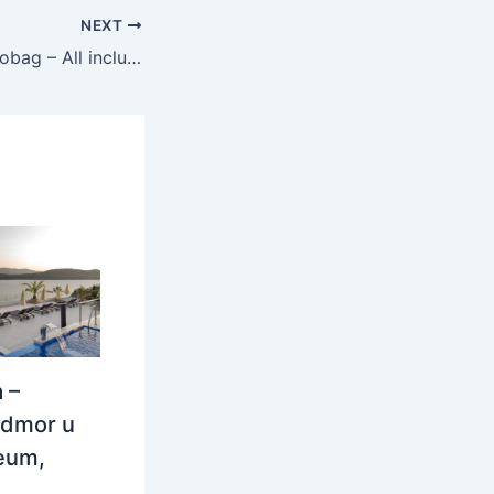
NEXT
Hotel Zagreb Karlobag – All inclusive light ljeto, Karlobag, Hrvatska – 641 EUR – 7x noćenje u dvokrevetnoj sobi za 2 osobe (1. dijete do 11,99 godina besplatno i 2. dijete do navršene 1 godine besplatno), All inclusive light – Akcija
 –
odmor u
eum,