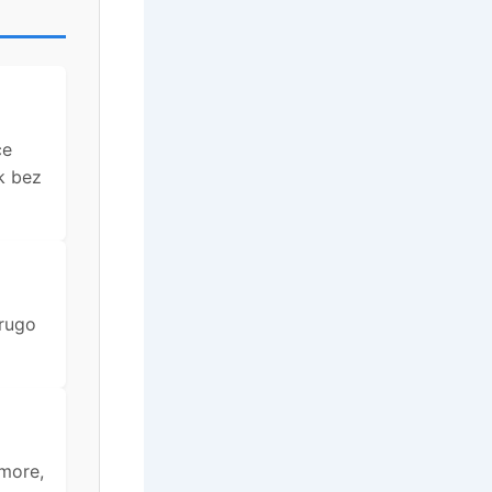
će
k bez
drugo
 more,