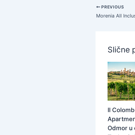
PREVIOUS
Slične 
Il Colom
Apartmen
Odmor u 