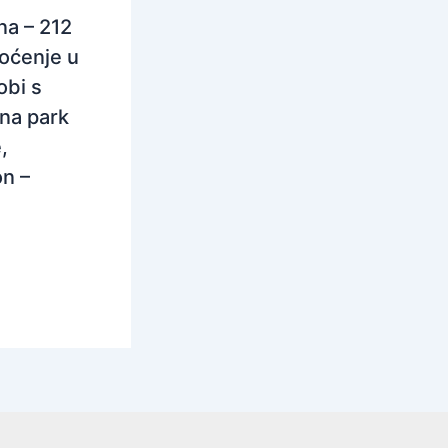
na – 212
oćenje u
obi s
na park
,
n –