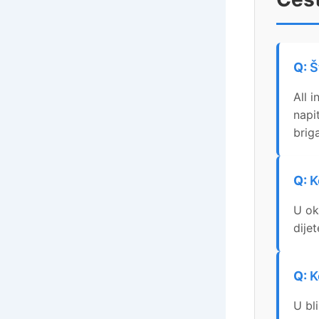
Š
All 
napi
brig
K
U ok
dije
K
U bl