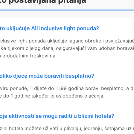
to uključuje All inclusive light ponuda?
inclusive light ponuda uključuje lagane obroke i osvježavaju
tke tijekom cijelog dana, osiguravajući vam udoban borava
a o dodatnim troškovima.
oliko djece može boraviti besplatno?
viru ponude, 1. dijete do 11,99 godina boravi besplatno, a 
te do 1 godine također je oslobođeno plaćanja.
oje aktivnosti se mogu raditi u blizini hotela?
izini hotela možete uživati u plivanju, jedrenju, šetnjama uz