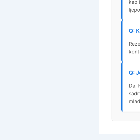
kao 
ljepo
K
Reze
kont
J
Da, 
sadr
mlađ