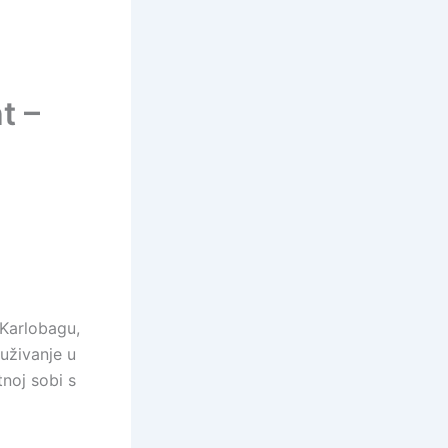
t –
 Karlobagu,
 uživanje u
noj sobi s