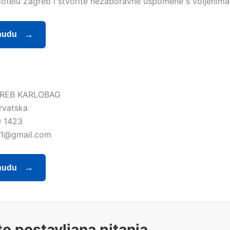
otelu Zagreb i stvorite nezaboravne uspomene s voljenima
nudu
REB KARLOBAG
rvatska
 1423
b1@gmail.com
nudu
o postavljana pitanja