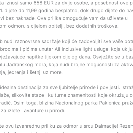
ta iznosi samo 658 EUR za dvije osobe, a posebnost ove p
1. dijete do 11,99 godina besplatno, dok drugo dijete do na
vi bez naknade. Ova prilika omogućuje vam da uživate u
m odmoru s cijelom obitelji, bez dodatnih troškova.
b nudi raznovrsne sadržaje koji će zadovoljiti sve vaše pot
brocima i pićima unutar All inclusive light usluge, koja uklj
ježavajuće napitke tijekom cijelog dana. Osvježite se u baz
balu Jadranskog mora, koja nudi brojne mogućnosti za akti
ja, jedrenja i šetnji uz more.
idealna destinacija za sve ljubitelje prirode i povijesti. Istra
aže, slikovite staze i kulturne znamenitosti koje okružuju o
radić. Osim toga, blizina Nacionalnog parka Paklenica pru
a izlete i avanture u prirodi.
te ovu izvanrednu priliku za odmor u srcu Dalmacije! Rezerv