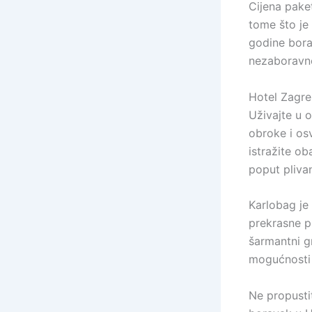
Cijena pake
tome što je 
godine bora
nezaboravno
Hotel Zagre
Uživajte u o
obroke i osv
istražite o
poput plivan
Karlobag je 
prekrasne pl
šarmantni g
mogućnosti z
Ne propusti