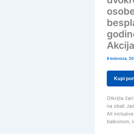
osobe 
bespla
godine
Akcij
8 kolovoza, 2
Kupi po
Otkrijte ča
na obali Jad
All inclusi
balkonom, id