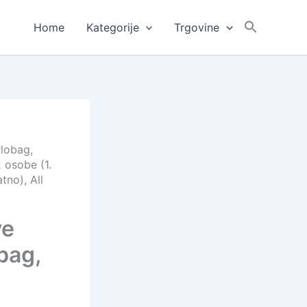
Home
Kategorije
Trgovine
rlobag,
 osobe (1.
tno), All
ve
bag,