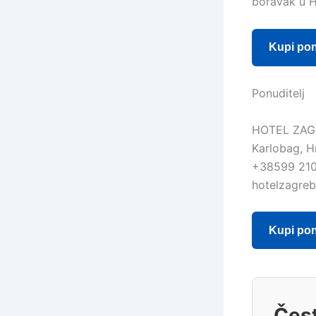
boravak u H
Kupi po
Ponuditelj
HOTEL ZAG
Karlobag, H
+38599 210
hotelzagre
Kupi po
Čest