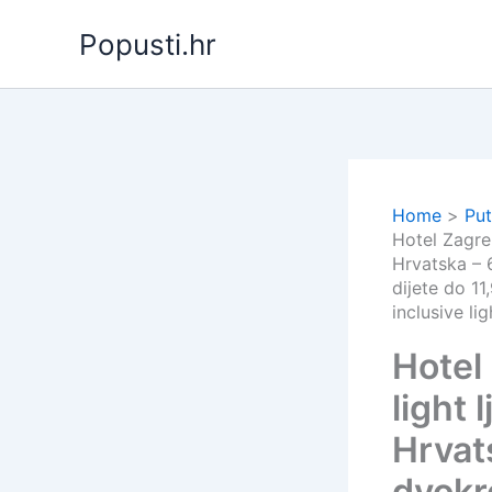
Skip
Popusti.hr
to
content
Home
Put
Hotel Zagreb
Hrvatska – 
dijete do 11
inclusive lig
Hotel 
light 
Hrvat
dvokr