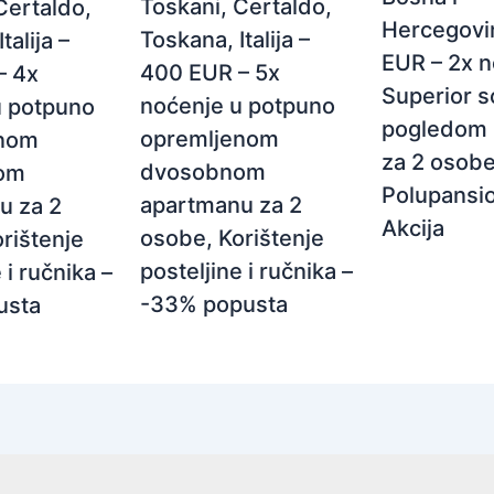
Toskani, Certaldo,
Certaldo,
Hercegovi
Toskana, Italija –
talija –
EUR – 2x n
400 EUR – 5x
– 4x
Superior s
noćenje u potpuno
u potpuno
pogledom 
opremljenom
enom
za 2 osobe
dvosobnom
om
Polupansio
apartmanu za 2
u za 2
Akcija
osobe, Korištenje
rištenje
posteljine i ručnika –
 i ručnika –
-33% popusta
usta