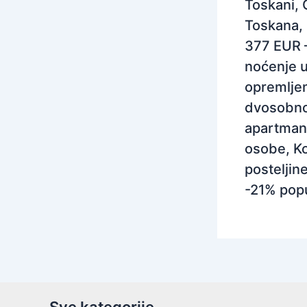
Toskani, 
Toskana, I
377 EUR 
noćenje 
opremlj
dvosobn
apartman
osobe, Ko
posteljine
-21% pop