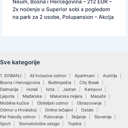
Neum, Bosna i Hercegovina – 212 EUR –
2x noćenje u Superior sobi s pogledom
na park za 2 osobe, Polupansion – Akcija
Sve kategorije
1. SVIBANJ
All Inclusive odmor
Apartmani
Austrija
Bosna i Hercegovina
Budimpešta
City Break
Dalmacija
Hoteli
Istra
Jadran
Kampovi
Ljepota
Mađarska
Makarska rivijera
Masaže
Mobilne kućice
Obiteljski odmor
Obrazovanje
Odmor u Hrvatskoj
Online tečajevi
Ostalo
Pet friendly odmor
Putovanja
Skijanje
Slovenija
Sport
Stomatološke usluge
Toplice