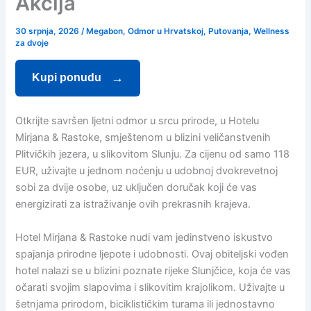
Akcija
30 srpnja, 2026
/
Megabon
,
Odmor u Hrvatskoj
,
Putovanja
,
Wellness
za dvoje
Kupi ponudu
Otkrijte savršen ljetni odmor u srcu prirode, u Hotelu
Mirjana & Rastoke, smještenom u blizini veličanstvenih
Plitvičkih jezera, u slikovitom Slunju. Za cijenu od samo 118
EUR, uživajte u jednom noćenju u udobnoj dvokrevetnoj
sobi za dvije osobe, uz uključen doručak koji će vas
energizirati za istraživanje ovih prekrasnih krajeva.
Hotel Mirjana & Rastoke nudi vam jedinstveno iskustvo
spajanja prirodne ljepote i udobnosti. Ovaj obiteljski vođen
hotel nalazi se u blizini poznate rijeke Slunjčice, koja će vas
očarati svojim slapovima i slikovitim krajolikom. Uživajte u
šetnjama prirodom, biciklističkim turama ili jednostavno