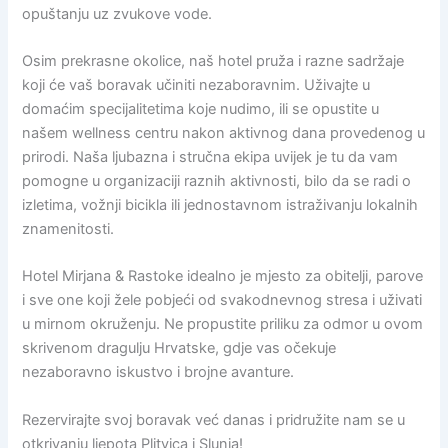
opuštanju uz zvukove vode.
Osim prekrasne okolice, naš hotel pruža i razne sadržaje
koji će vaš boravak učiniti nezaboravnim. Uživajte u
domaćim specijalitetima koje nudimo, ili se opustite u
našem wellness centru nakon aktivnog dana provedenog u
prirodi. Naša ljubazna i stručna ekipa uvijek je tu da vam
pomogne u organizaciji raznih aktivnosti, bilo da se radi o
izletima, vožnji bicikla ili jednostavnom istraživanju lokalnih
znamenitosti.
Hotel Mirjana & Rastoke idealno je mjesto za obitelji, parove
i sve one koji žele pobjeći od svakodnevnog stresa i uživati
u mirnom okruženju. Ne propustite priliku za odmor u ovom
skrivenom dragulju Hrvatske, gdje vas očekuje
nezaboravno iskustvo i brojne avanture.
Rezervirajte svoj boravak već danas i pridružite nam se u
otkrivanju ljepota Plitvica i Slunja!