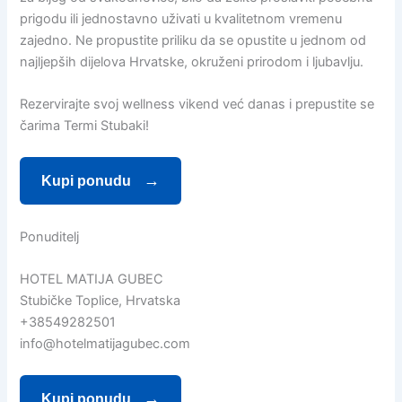
prigodu ili jednostavno uživati u kvalitetnom vremenu
zajedno. Ne propustite priliku da se opustite u jednom od
najljepših dijelova Hrvatske, okruženi prirodom i ljubavlju.
Rezervirajte svoj wellness vikend već danas i prepustite se
čarima Termi Stubaki!
Kupi ponudu
Ponuditelj
HOTEL MATIJA GUBEC
Stubičke Toplice, Hrvatska
+38549282501
info@hotelmatijagubec.com
Kupi ponudu