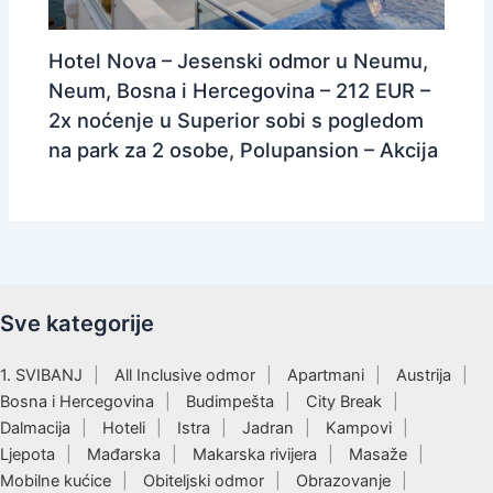
Hotel Nova – Jesenski odmor u Neumu,
Neum, Bosna i Hercegovina – 212 EUR –
2x noćenje u Superior sobi s pogledom
na park za 2 osobe, Polupansion – Akcija
Sve kategorije
1. SVIBANJ
All Inclusive odmor
Apartmani
Austrija
Bosna i Hercegovina
Budimpešta
City Break
Dalmacija
Hoteli
Istra
Jadran
Kampovi
Ljepota
Mađarska
Makarska rivijera
Masaže
Mobilne kućice
Obiteljski odmor
Obrazovanje