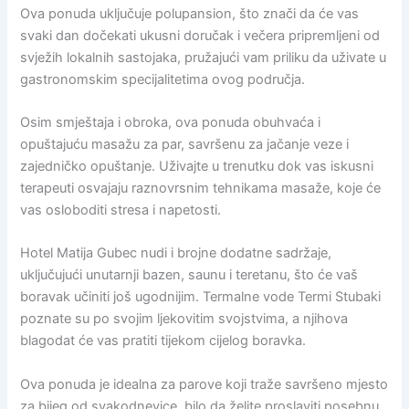
Ova ponuda uključuje polupansion, što znači da će vas
svaki dan dočekati ukusni doručak i večera pripremljeni od
svježih lokalnih sastojaka, pružajući vam priliku da uživate u
gastronomskim specijalitetima ovog područja.
Osim smještaja i obroka, ova ponuda obuhvaća i
opuštajuću masažu za par, savršenu za jačanje veze i
zajedničko opuštanje. Uživajte u trenutku dok vas iskusni
terapeuti osvajaju raznovrsnim tehnikama masaže, koje će
vas osloboditi stresa i napetosti.
Hotel Matija Gubec nudi i brojne dodatne sadržaje,
uključujući unutarnji bazen, saunu i teretanu, što će vaš
boravak učiniti još ugodnijim. Termalne vode Termi Stubaki
poznate su po svojim ljekovitim svojstvima, a njihova
blagodat će vas pratiti tijekom cijelog boravka.
Ova ponuda je idealna za parove koji traže savršeno mjesto
za bijeg od svakodnevice, bilo da želite proslaviti posebnu