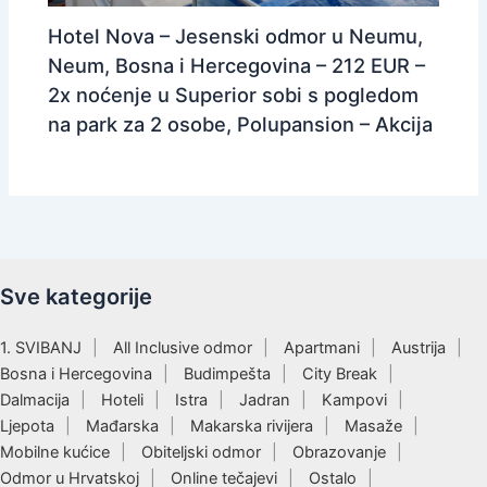
Hotel Nova – Jesenski odmor u Neumu,
Neum, Bosna i Hercegovina – 212 EUR –
2x noćenje u Superior sobi s pogledom
na park za 2 osobe, Polupansion – Akcija
Sve kategorije
1. SVIBANJ
All Inclusive odmor
Apartmani
Austrija
Bosna i Hercegovina
Budimpešta
City Break
Dalmacija
Hoteli
Istra
Jadran
Kampovi
Ljepota
Mađarska
Makarska rivijera
Masaže
Mobilne kućice
Obiteljski odmor
Obrazovanje
Odmor u Hrvatskoj
Online tečajevi
Ostalo