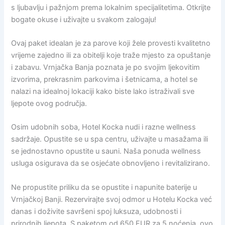
s ljubavlju i pažnjom prema lokalnim specijalitetima. Otkrijte
bogate okuse i uživajte u svakom zalogaju!
Ovaj paket idealan je za parove koji žele provesti kvalitetno
vrijeme zajedno ili za obitelji koje traže mjesto za opuštanje
i zabavu. Vrnjačka Banja poznata je po svojim ljekovitim
izvorima, prekrasnim parkovima i šetnicama, a hotel se
nalazi na idealnoj lokaciji kako biste lako istraživali sve
ljepote ovog područja.
Osim udobnih soba, Hotel Kocka nudi i razne wellness
sadržaje. Opustite se u spa centru, uživajte u masažama ili
se jednostavno opustite u sauni. Naša ponuda wellness
usluga osigurava da se osjećate obnovljeno i revitalizirano.
Ne propustite priliku da se opustite i napunite baterije u
Vrnjačkoj Banji. Rezervirajte svoj odmor u Hotelu Kocka već
danas i doživite savršeni spoj luksuza, udobnosti i
prirodnih ljepota. S paketom od 650 EUR za 5 noćenja, ovo