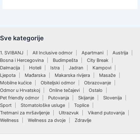
Sve kategorije
1. SVIBANJ
All Inclusive odmor
Apartmani
Austrija
Bosna i Hercegovina
Budimpešta
City Break
Dalmacija
Hoteli
Istra
Jadran
Kampovi
Ljepota
Mađarska
Makarska rivijera
Masaže
Mobilne kućice
Obiteljski odmor
Obrazovanje
Odmor u Hrvatskoj
Online tečajevi
Ostalo
Pet friendly odmor
Putovanja
Skijanje
Slovenija
Sport
Stomatološke usluge
Toplice
Tretmani za mršavljenje
Ultrazvuk
Vikend putovanja
Wellness
Wellness za dvoje
Zdravlje