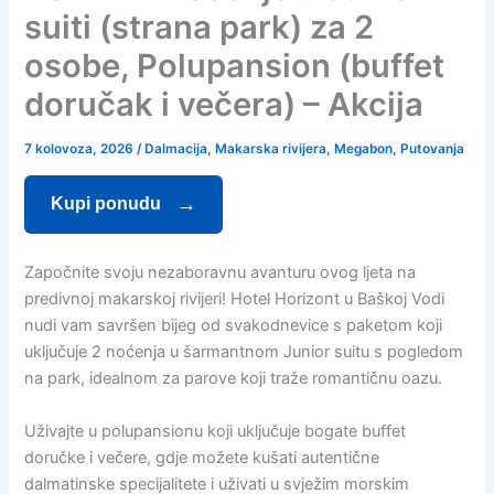
suiti (strana park) za 2
osobe, Polupansion (buffet
doručak i večera) – Akcija
7 kolovoza, 2026
/
Dalmacija
,
Makarska rivijera
,
Megabon
,
Putovanja
Kupi ponudu
Započnite svoju nezaboravnu avanturu ovog ljeta na
predivnoj makarskoj rivijeri! Hotel Horizont u Baškoj Vodi
nudi vam savršen bijeg od svakodnevice s paketom koji
uključuje 2 noćenja u šarmantnom Junior suitu s pogledom
na park, idealnom za parove koji traže romantičnu oazu.
Uživajte u polupansionu koji uključuje bogate buffet
doručke i večere, gdje možete kušati autentične
dalmatinske specijalitete i uživati u svježim morskim