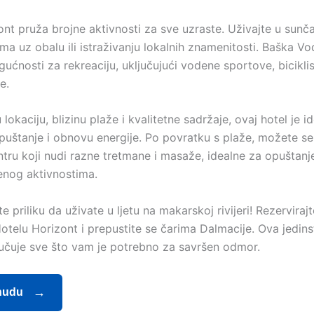
ont pruža brojne aktivnosti za sve uzraste. Uživajte u sunč
ama uz obalu ili istraživanju lokalnih znamenitosti. Baška V
gućnosti za rekreaciju, uključujući vodene sportove, bicikli
e.
lokaciju, blizinu plaže i kvalitetne sadržaje, ovaj hotel je i
puštanje i obnovu energije. Po povratku s plaže, možete se 
ntru koji nudi razne tretmane i masaže, idealne za opuštan
enog aktivnostima.
e priliku da uživate u ljetu na makarskoj rivijeri! Rezervirajt
otelu Horizont i prepustite se čarima Dalmacije. Ova jedin
učuje sve što vam je potrebno za savršen odmor.
nudu