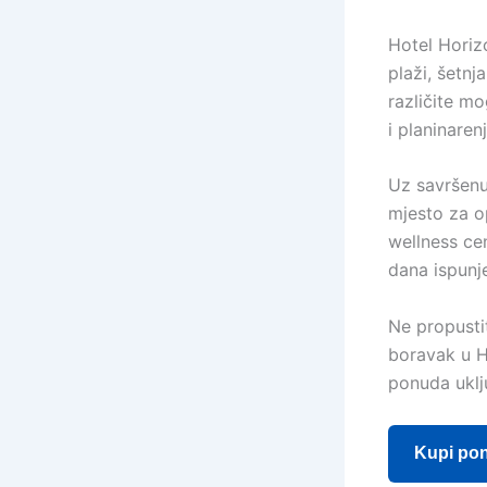
Hotel Horiz
plaži, šetnj
različite mo
i planinarenj
Uz savršenu 
mjesto za o
wellness ce
dana ispunj
Ne propustit
boravak u H
ponuda uklj
Kupi po