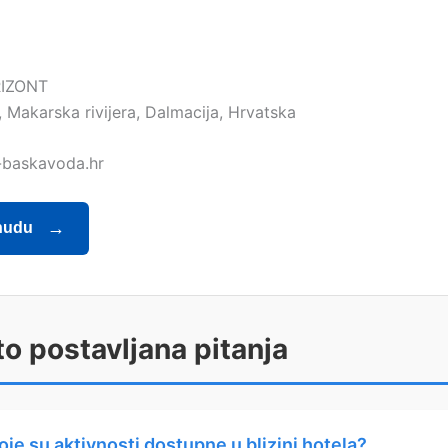
IZONT
 Makarska rivijera, Dalmacija, Hrvatska
-baskavoda.hr
nudu
o postavljana pitanja
oje su aktivnosti dostupne u blizini hotela?