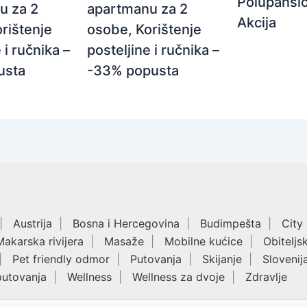
Polupansio
apartmanu za 2
u za 2
Akcija
osobe, Korištenje
rištenje
posteljine i ručnika –
 i ručnika –
-33% popusta
usta
Austrija
Bosna i Hercegovina
Budimpešta
City
Makarska rivijera
Masaže
Mobilne kućice
Obiteljs
Pet friendly odmor
Putovanja
Skijanje
Slovenij
putovanja
Wellness
Wellness za dvoje
Zdravlje