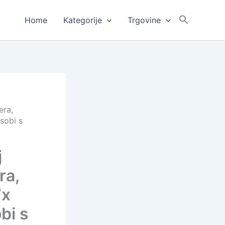
Home
Kategorije
Trgovine
era,
sobi s
j
ra,
7x
bi s