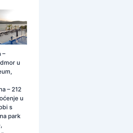
 –
odmor u
eum,
na – 212
oćenje u
obi s
na park
,