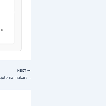
 u
NEXT
Hotel Horizont – Ljeto na makarskoj rivijeri, Baška Voda, Makarska rivijera, Dalmacija, Hrvatska – 2.366 EUR – 7x noćenje u Junior suiti (strana park) za 2 osobe, Polupansion (buffet doručak i večera) – Akcija