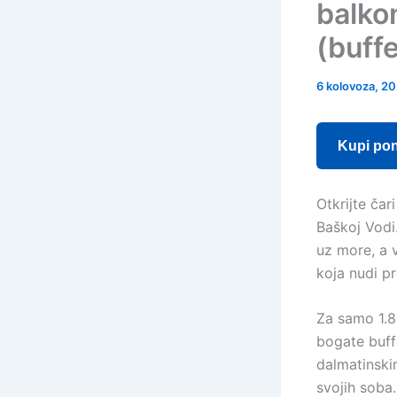
balko
(buffe
6 kolovoza, 2
Kupi po
Otkrijte čar
Baškoj Vodi
uz more, a 
koja nudi p
Za samo 1.8
bogate buffe
dalmatinski
svojih soba.