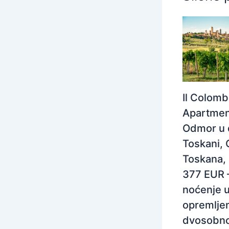
Il Colom
Apartmen
Odmor u 
Toskani, 
Toskana, I
377 EUR 
noćenje 
opremlj
dvosobn