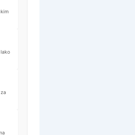
čkim
 lako
 za
ama