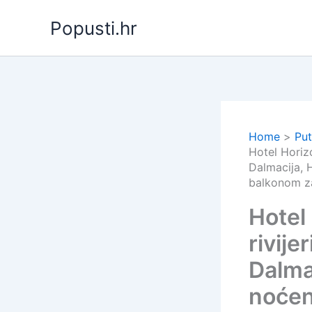
Skip
Popusti.hr
to
content
Home
Put
Hotel Horizo
Dalmacija, 
balkonom za
Hotel
rivije
Dalma
noćen