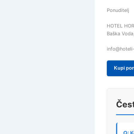
Ponuditelj
HOTEL HOR
Baška Voda,
info@hoteli
Kupi po
Čest
K