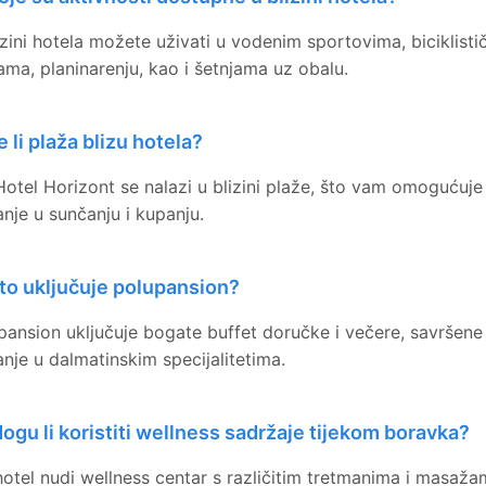
izini hotela možete uživati u vodenim sportovima, biciklisti
ama, planinarenju, kao i šetnjama uz obalu.
e li plaža blizu hotela?
Hotel Horizont se nalazi u blizini plaže, što vam omogućuje
anje u sunčanju i kupanju.
to uključuje polupansion?
pansion uključuje bogate buffet doručke i večere, savršene
anje u dalmatinskim specijalitetima.
ogu li koristiti wellness sadržaje tijekom boravka?
hotel nudi wellness centar s različitim tretmanima i masaž