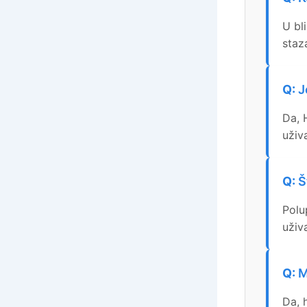
U bl
staz
J
Da, 
uživ
Š
Polu
uživ
M
Da, 