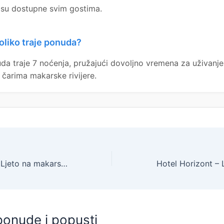
 su dostupne svim gostima.
oliko traje ponuda?
da traje 7 noćenja, pružajući dovoljno vremena za uživanje
 čarima makarske rivijere.
Hotel Horizont – Ljeto na makarskoj rivijeri, Baška Voda, Makarska rivijera, Dalmacija, Hrvatska – 1.320 EUR – 5x noćenje u Superior dvokrevetnoj sobi s balkonom za 2 osobe, Polupansion (buffet doručak i večera) – Akcija
ponude i popusti