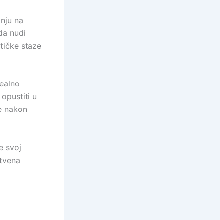
anju na
oda nudi
stičke staze
dealno
opustiti u
je nakon
e svoj
stvena