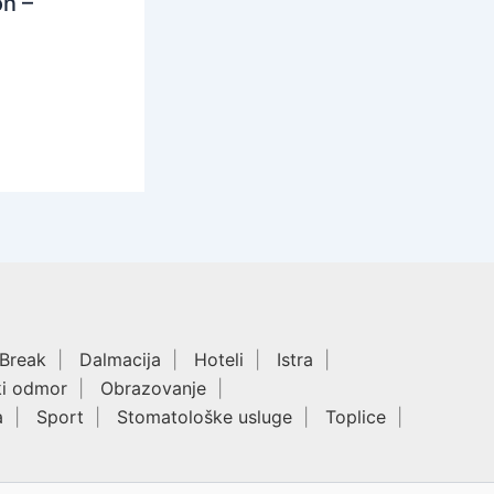
n –
 Break
Dalmacija
Hoteli
Istra
ki odmor
Obrazovanje
a
Sport
Stomatološke usluge
Toplice