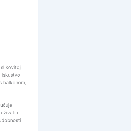
slikovitoj
o iskustvo
 s balkonom,
jučuje
uživati u
 udobnosti