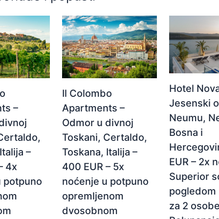
Hotel Nova
Il Colombo
bo
Jesenski 
Apartments –
ts –
Neumu, N
Odmor u divnoj
divnoj
Bosna i
Toskani, Certaldo,
Certaldo,
Hercegovi
Toskana, Italija –
talija –
EUR – 2x n
400 EUR – 5x
– 4x
Superior s
noćenje u potpuno
u potpuno
pogledom 
opremljenom
enom
za 2 osobe
dvosobnom
om