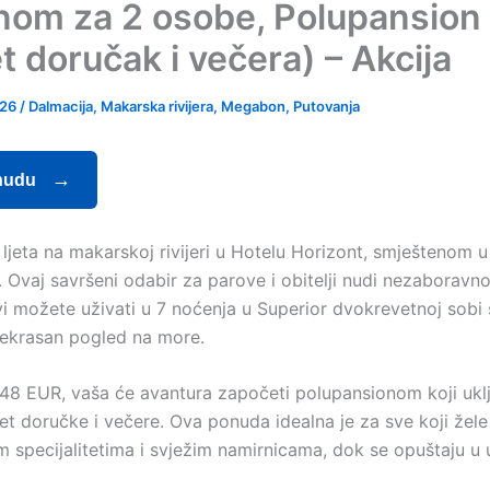
nom za 2 osobe, Polupansion
t doručak i večera) – Akcija
026
/
Dalmacija
,
Makarska rivijera
,
Megabon
,
Putovanja
nudu
i ljeta na makarskoj rivijeri u Hotelu Horizont, smještenom u 
. Ovaj savršeni odabir za parove i obitelji nudi nezaboravn
vi možete uživati u 7 noćenja u Superior dvokrevetnoj sobi
rekrasan pogled na more.
48 EUR, vaša će avantura započeti polupansionom koji ukl
t doručke i večere. Ova ponuda idealna je za sve koji žele 
m specijalitetima i svježim namirnicama, dok se opuštaju u