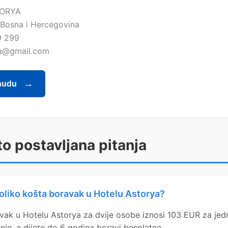
TORYA
 Bosna i Hercegovina
9 299
ya@gmail.com
nudu
o postavljana pitanja
oliko košta boravak u Hotelu Astorya?
vak u Hotelu Astorya za dvije osobe iznosi 103 EUR za jed
nje, a dijete do 6 godina boravi besplatno.