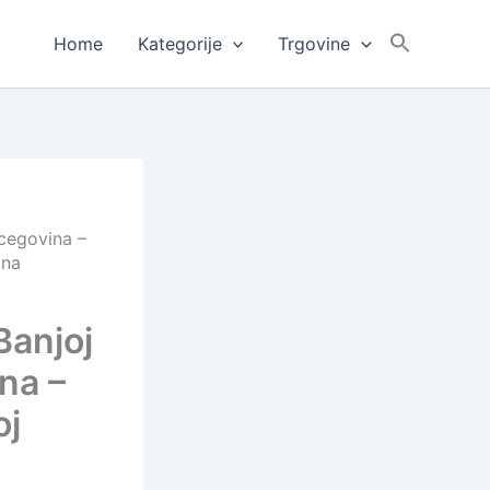
Home
Kategorije
Trgovine
rcegovina –
ina
Banjoj
na –
oj