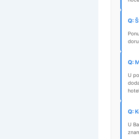
Š
Ponu
doru
M
U po
doda
hote
K
U Ba
zname