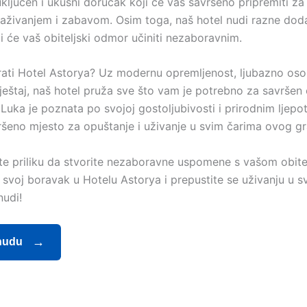
uključen i ukusni doručak koji će vas savršeno pripremiti za
traživanjem i zabavom. Osim toga, naš hotel nudi razne dod
i će vaš obiteljski odmor učiniti nezaboravnim.
ati Hotel Astorya? Uz modernu opremljenost, ljubazno osob
eštaj, naš hotel pruža sve što vam je potrebno za savršen o
 Luka je poznata po svojoj gostoljubivosti i prirodnim ljepo
vršeno mjesto za opuštanje i uživanje u svim čarima ovog g
te priliku da stvorite nezaboravne uspomene s vašom obitel
e svoj boravak u Hotelu Astorya i prepustite se uživanju u 
nudi!
nudu