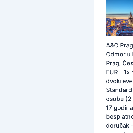
A&O Prag
Odmor u 
Prag, Češ
EUR – 1x 
dvokreve
Standard 
osobe (2
17 godina
besplatno
doručak 