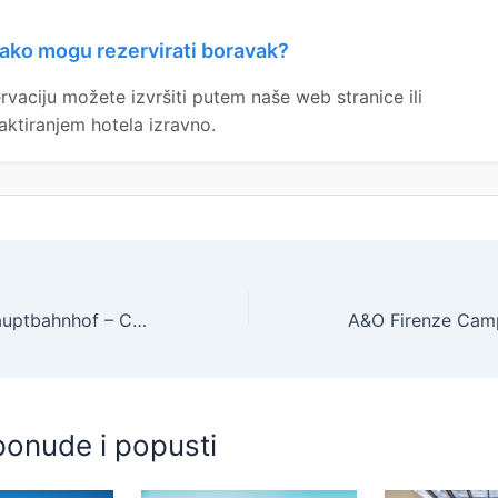
ako mogu rezervirati boravak?
rvaciju možete izvršiti putem naše web stranice ili
aktiranjem hotela izravno.
A&O Salzburg Hauptbahnhof – City break u centru Salzburga, Salzburg , Austrija – 134 EUR – 2x noćenje u dvokrevetnoj Standard sobi ili obiteljskoj sobi za 2 osobe (2 djece do 17 godina besplatno), Buffet doručak – -55% popusta
ponude i popusti