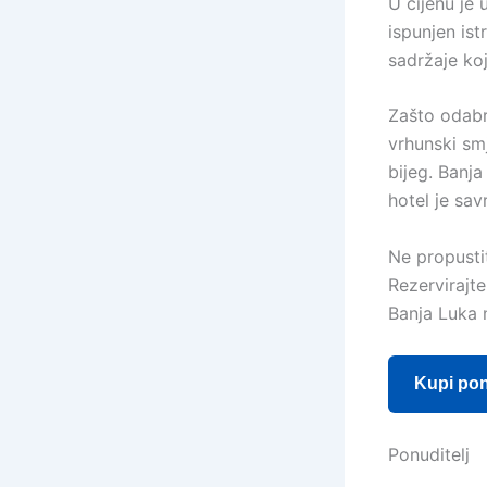
U cijenu je 
ispunjen is
sadržaje koj
Zašto odabr
vrhunski smj
bijeg. Banja
hotel je sa
Ne propusti
Rezervirajt
Banja Luka 
Kupi po
Ponuditelj