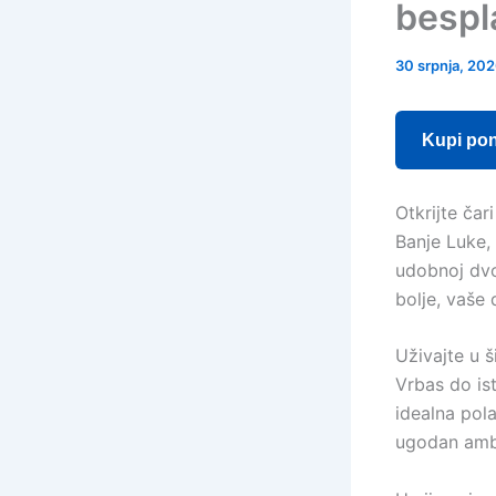
bespl
30 srpnja, 20
Kupi po
Otkrijte ča
Banje Luke,
udobnoj dvo
bolje, vaše 
Uživajte u š
Vrbas do ist
idealna pol
ugodan amb