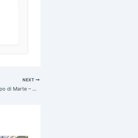
NEXT
A&O Firenze Campo di Marte – City break City break u srcu Toskane, Firenze, Italija – 79 EUR – 1x noćenje u dvokrevetnoj Standard sobi ili obiteljskoj sobi za 2 osobe (2 djece do 17 godina besplatno), Buffet doručak – -26% popusta