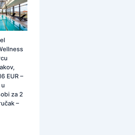
el
Wellness
rcu
rakov,
116 EUR –
 u
obi za 2
ručak –