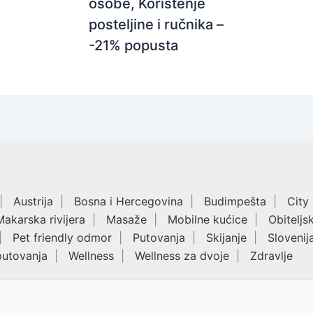
osobe, Korištenje
posteljine i ručnika –
-21% popusta
Austrija
Bosna i Hercegovina
Budimpešta
City
Makarska rivijera
Masaže
Mobilne kućice
Obiteljs
Pet friendly odmor
Putovanja
Skijanje
Slovenij
putovanja
Wellness
Wellness za dvoje
Zdravlje