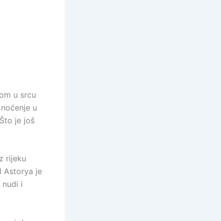
nom u srcu
 noćenje u
to je još
z rijeku
l Astorya je
nudi i