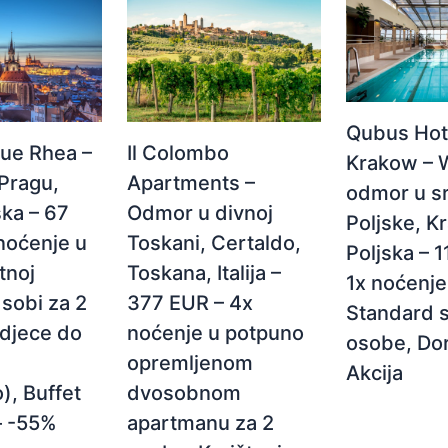
Qubus Hot
Il Colombo
ue Rhea –
Krakow – 
Apartments –
Pragu,
odmor u s
Odmor u divnoj
ka – 67
Poljske, K
Toskani, Certaldo,
noćenje u
Poljska – 
Toskana, Italija –
tnoj
1x noćenje
377 EUR – 4x
sobi za 2
Standard s
noćenje u potpuno
 djece do
osobe, Do
opremljenom
Akcija
dvosobnom
), Buffet
apartmanu za 2
– -55%