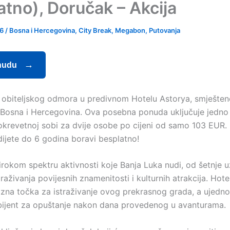
atno), Doručak – Akcija
26
/
Bosna i Hercegovina
,
City Break
,
Megabon
,
Putovanja
nudu
ri obiteljskog odmora u predivnom Hotelu Astorya, smješte
 Bosna i Hercegovina. Ova posebna ponuda uključuje jedno
krevetnoj sobi za dvije osobe po cijeni od samo 103 EUR. Š
dijete do 6 godina boravi besplatno!
irokom spektru aktivnosti koje Banja Luka nudi, od šetnje u
raživanja povijesnih znamenitosti i kulturnih atrakcija. Hote
azna točka za istraživanje ovog prekrasnog grada, a ujedno 
ijent za opuštanje nakon dana provedenog u avanturama.