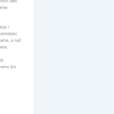
 novi dan
atne
lje i
biteljski
tama, a naš
rada.
ji.
svemu što