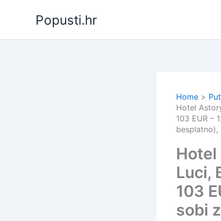
Skip
Popusti.hr
to
content
Home
Put
Hotel Astor
103 EUR – 1
besplatno),
Hotel
Luci,
103 E
sobi 