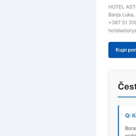
HOTEL AS
Banja Luka,
+387 51 31
hotelastor
Kupi po
Čest
K
Bora
noće