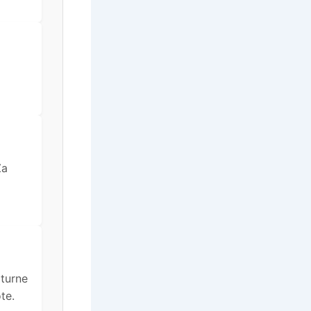
Za
lturne
te.