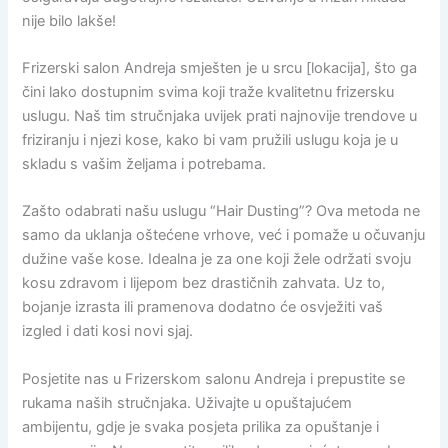
nije bilo lakše!
Frizerski salon Andreja smješten je u srcu [lokacija], što ga
čini lako dostupnim svima koji traže kvalitetnu frizersku
uslugu. Naš tim stručnjaka uvijek prati najnovije trendove u
friziranju i njezi kose, kako bi vam pružili uslugu koja je u
skladu s vašim željama i potrebama.
Zašto odabrati našu uslugu “Hair Dusting”? Ova metoda ne
samo da uklanja oštećene vrhove, već i pomaže u očuvanju
dužine vaše kose. Idealna je za one koji žele održati svoju
kosu zdravom i lijepom bez drastičnih zahvata. Uz to,
bojanje izrasta ili pramenova dodatno će osvježiti vaš
izgled i dati kosi novi sjaj.
Posjetite nas u Frizerskom salonu Andreja i prepustite se
rukama naših stručnjaka. Uživajte u opuštajućem
ambijentu, gdje je svaka posjeta prilika za opuštanje i