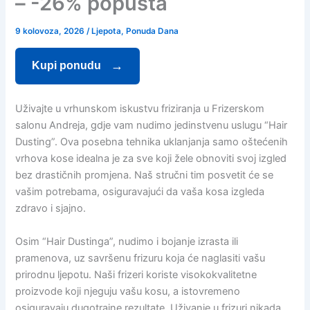
– -26% popusta
9 kolovoza, 2026
/
Ljepota
,
Ponuda Dana
Kupi ponudu
Uživajte u vrhunskom iskustvu friziranja u Frizerskom
salonu Andreja, gdje vam nudimo jedinstvenu uslugu “Hair
Dusting”. Ova posebna tehnika uklanjanja samo oštećenih
vrhova kose idealna je za sve koji žele obnoviti svoj izgled
bez drastičnih promjena. Naš stručni tim posvetit će se
vašim potrebama, osiguravajući da vaša kosa izgleda
zdravo i sjajno.
Osim “Hair Dustinga”, nudimo i bojanje izrasta ili
pramenova, uz savršenu frizuru koja će naglasiti vašu
prirodnu ljepotu. Naši frizeri koriste visokokvalitetne
proizvode koji njeguju vašu kosu, a istovremeno
osiguravaju dugotrajne rezultate. Uživanje u frizuri nikada