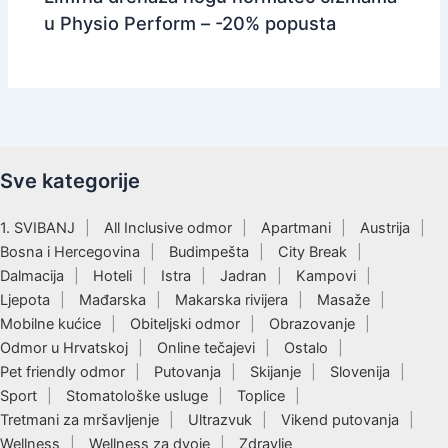
u Physio Perform – -20% popusta
Sve kategorije
1. SVIBANJ
All Inclusive odmor
Apartmani
Austrija
Bosna i Hercegovina
Budimpešta
City Break
Dalmacija
Hoteli
Istra
Jadran
Kampovi
Ljepota
Mađarska
Makarska rivijera
Masaže
Mobilne kućice
Obiteljski odmor
Obrazovanje
Odmor u Hrvatskoj
Online tečajevi
Ostalo
Pet friendly odmor
Putovanja
Skijanje
Slovenija
Sport
Stomatološke usluge
Toplice
Tretmani za mršavljenje
Ultrazvuk
Vikend putovanja
Wellness
Wellness za dvoje
Zdravlje