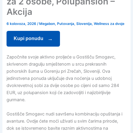
za 2 osobe, Polupansion –
Akcija
6 kolovoza, 2026
/
Megabon
,
Putovanja
,
Slovenija
,
Wellness za dvoje
Kupi ponudu
Započnite svoje aktivno proljeće u Gostišču Smogavc,
skrivenom dragulju smještenom u srcu prekrasnih
pohorskih šuma u Gorenju pri Zrečah, Sloveniji. Ova
jedinstvena ponuda uključuje dva noćenja u udobnoj
dvokrevetnoj sobi za dvije osobe po cijeni od samo 284
EUR, uz polupansion koji će zadovoljiti i najizbirljivije
gurmane.
Gostišče Smogavc nudi savršenu kombinaciju opuštanja i
avanture. Ovdje ćete moći uživati u svim čarima prirode,
dok se istovremeno bavite raznim aktivnostima na