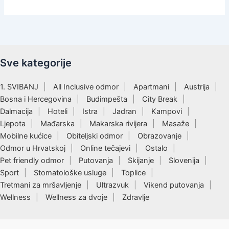
Sve kategorije
1. SVIBANJ
All Inclusive odmor
Apartmani
Austrija
Bosna i Hercegovina
Budimpešta
City Break
Dalmacija
Hoteli
Istra
Jadran
Kampovi
Ljepota
Mađarska
Makarska rivijera
Masaže
Mobilne kućice
Obiteljski odmor
Obrazovanje
Odmor u Hrvatskoj
Online tečajevi
Ostalo
Pet friendly odmor
Putovanja
Skijanje
Slovenija
Sport
Stomatološke usluge
Toplice
Tretmani za mršavljenje
Ultrazvuk
Vikend putovanja
Wellness
Wellness za dvoje
Zdravlje