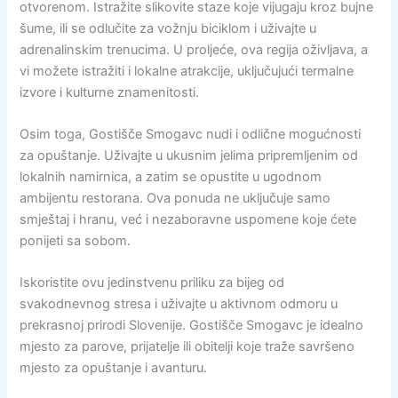
otvorenom. Istražite slikovite staze koje vijugaju kroz bujne
šume, ili se odlučite za vožnju biciklom i uživajte u
adrenalinskim trenucima. U proljeće, ova regija oživljava, a
vi možete istražiti i lokalne atrakcije, uključujući termalne
izvore i kulturne znamenitosti.
Osim toga, Gostišče Smogavc nudi i odlične mogućnosti
za opuštanje. Uživajte u ukusnim jelima pripremljenim od
lokalnih namirnica, a zatim se opustite u ugodnom
ambijentu restorana. Ova ponuda ne uključuje samo
smještaj i hranu, već i nezaboravne uspomene koje ćete
ponijeti sa sobom.
Iskoristite ovu jedinstvenu priliku za bijeg od
svakodnevnog stresa i uživajte u aktivnom odmoru u
prekrasnoj prirodi Slovenije. Gostišče Smogavc je idealno
mjesto za parove, prijatelje ili obitelji koje traže savršeno
mjesto za opuštanje i avanturu.