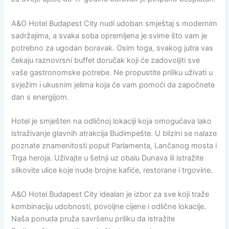
A&O Hotel Budapest City nudi udoban smještaj s modernim
sadržajima, a svaka soba opremljena je svime što vam je
potrebno za ugodan boravak. Osim toga, svakog jutra vas
čekaju raznovrsni buffet doručak koji će zadovoljiti sve
vaše gastronomske potrebe. Ne propustite priliku uživati u
svježim i ukusnim jelima koja će vam pomoći da započnete
dan s energijom.
Hotel je smješten na odličnoj lokaciji koja omogućava lako
istraživanje glavnih atrakcija Budimpešte. U blizini se nalaze
poznate znamenitosti poput Parlamenta, Lančanog mosta i
Trga heroja. Uživajte u šetnji uz obalu Dunava ili istražite
slikovite ulice koje nude brojne kafiće, restorane i trgovine.
A&O Hotel Budapest City idealan je izbor za sve koji traže
kombinaciju udobnosti, povoljne cijene i odlične lokacije.
Naša ponuda pruža savršenu priliku da istražite