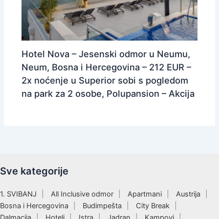
Hotel Nova – Jesenski odmor u Neumu,
Neum, Bosna i Hercegovina – 212 EUR –
2x noćenje u Superior sobi s pogledom
na park za 2 osobe, Polupansion – Akcija
Sve kategorije
1. SVIBANJ
All Inclusive odmor
Apartmani
Austrija
Bosna i Hercegovina
Budimpešta
City Break
Dalmacija
Hoteli
Istra
Jadran
Kampovi