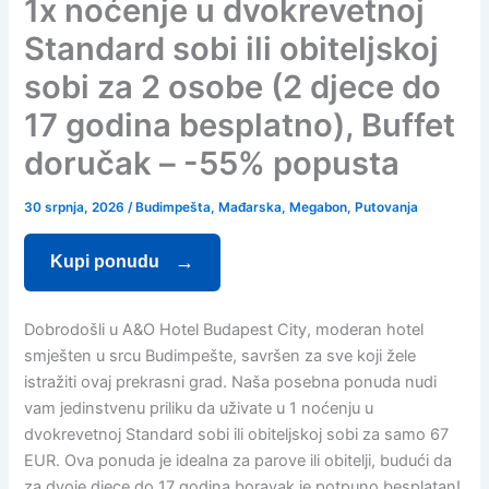
1x noćenje u dvokrevetnoj
Standard sobi ili obiteljskoj
sobi za 2 osobe (2 djece do
17 godina besplatno), Buffet
doručak – -55% popusta
30 srpnja, 2026
/
Budimpešta
,
Mađarska
,
Megabon
,
Putovanja
Kupi ponudu
Dobrodošli u A&O Hotel Budapest City, moderan hotel
smješten u srcu Budimpešte, savršen za sve koji žele
istražiti ovaj prekrasni grad. Naša posebna ponuda nudi
vam jedinstvenu priliku da uživate u 1 noćenju u
dvokrevetnoj Standard sobi ili obiteljskoj sobi za samo 67
EUR. Ova ponuda je idealna za parove ili obitelji, budući da
za dvoje djece do 17 godina boravak je potpuno besplatan!