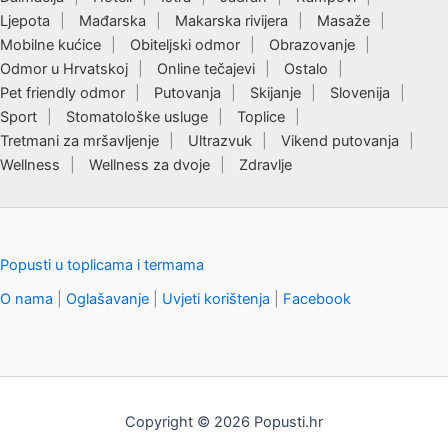
Ljepota
Mađarska
Makarska rivijera
Masaže
Mobilne kućice
Obiteljski odmor
Obrazovanje
Odmor u Hrvatskoj
Online tečajevi
Ostalo
Pet friendly odmor
Putovanja
Skijanje
Slovenija
Sport
Stomatološke usluge
Toplice
Tretmani za mršavljenje
Ultrazvuk
Vikend putovanja
Wellness
Wellness za dvoje
Zdravlje
Popusti u toplicama i termama
O nama
|
Oglašavanje
|
Uvjeti korištenja
|
Facebook
Copyright © 2026 Popusti.hr