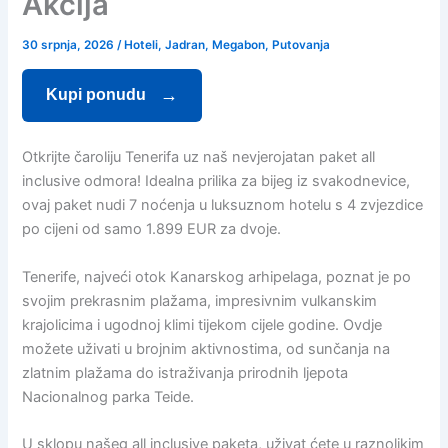
Akcija
30 srpnja, 2026
/
Hoteli
,
Jadran
,
Megabon
,
Putovanja
Kupi ponudu
Otkrijte čaroliju Tenerifa uz naš nevjerojatan paket all
inclusive odmora! Idealna prilika za bijeg iz svakodnevice,
ovaj paket nudi 7 noćenja u luksuznom hotelu s 4 zvjezdice
po cijeni od samo 1.899 EUR za dvoje.
Tenerife, najveći otok Kanarskog arhipelaga, poznat je po
svojim prekrasnim plažama, impresivnim vulkanskim
krajolicima i ugodnoj klimi tijekom cijele godine. Ovdje
možete uživati u brojnim aktivnostima, od sunčanja na
zlatnim plažama do istraživanja prirodnih ljepota
Nacionalnog parka Teide.
U sklopu našeg all inclusive paketa, uživat ćete u raznolikim