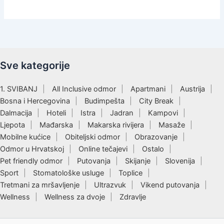
Sve kategorije
1. SVIBANJ
All Inclusive odmor
Apartmani
Austrija
Bosna i Hercegovina
Budimpešta
City Break
Dalmacija
Hoteli
Istra
Jadran
Kampovi
Ljepota
Mađarska
Makarska rivijera
Masaže
Mobilne kućice
Obiteljski odmor
Obrazovanje
Odmor u Hrvatskoj
Online tečajevi
Ostalo
Pet friendly odmor
Putovanja
Skijanje
Slovenija
Sport
Stomatološke usluge
Toplice
Tretmani za mršavljenje
Ultrazvuk
Vikend putovanja
Wellness
Wellness za dvoje
Zdravlje