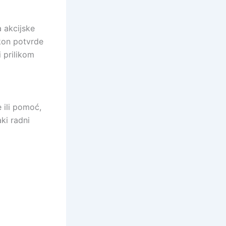
a akcijske
akon potvrde
i prilikom
 ili pomoć,
ki radni