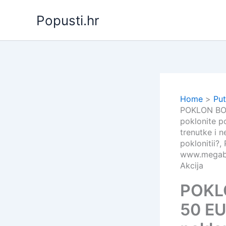
Skip
Popusti.hr
to
content
Home
Put
POKLON BON 
poklonite po
trenutke i n
poklonitii?,
www.megabon
Akcija
POKLO
50 EUR