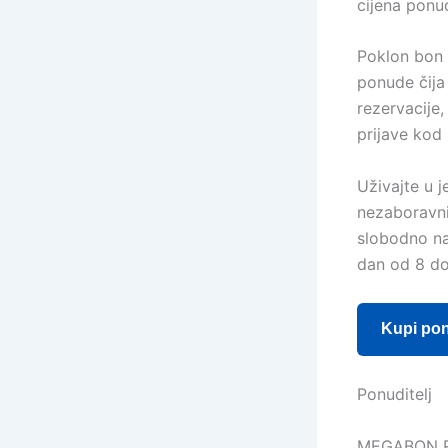
cijena ponu
Poklon bon s
ponude čija
rezervacije,
prijave kod
Uživajte u 
nezaboravni
slobodno na
dan od 8 do 
Kupi po
Ponuditelj
MEGABON R