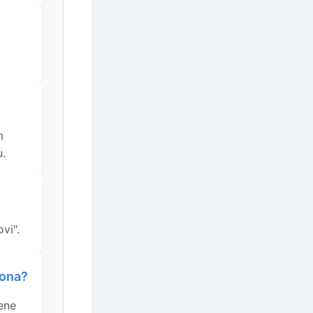
m
u.
vi".
bona?
ene