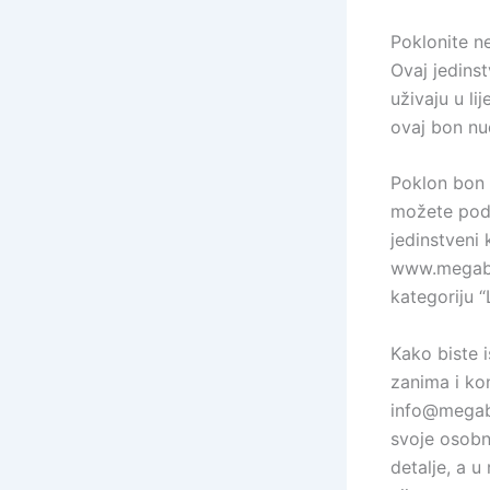
Poklonite n
Ovaj jedins
uživaju u li
ovaj bon nu
Poklon bon v
možete poda
jedinstveni 
www.megabon
kategoriju 
Kako biste 
zanima i ko
info@megabo
svoje osobn
detalje, a 