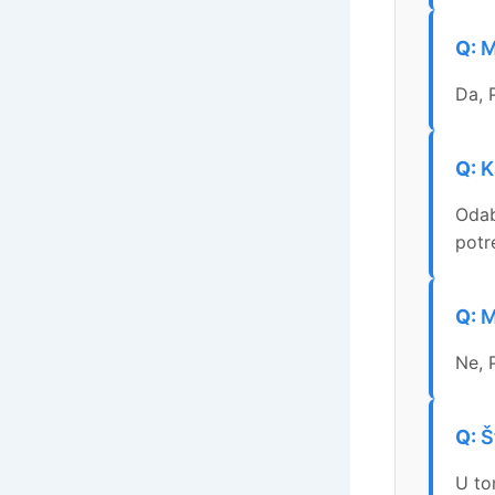
M
Da, 
K
Odab
potr
M
Ne, 
Š
U to