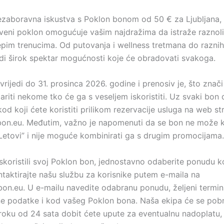
ezaboravna iskustva s Poklon bonom od 50 € za Ljubljana, 
tveni poklon omogućuje vašim najdražima da istraže raznol
jepim trenucima. Od putovanja i wellness tretmana do raznih
di širok spektar mogućnosti koje će obradovati svakoga.
rijedi do 31. prosinca 2026. godine i prenosiv je, što znač
riti nekome tko će ga s veseljem iskoristiti. Uz svaki bon 
kod koji ćete koristiti prilikom rezervacije usluga na web str
.eu. Međutim, važno je napomenuti da se bon ne može kor
“Letovi” i nije moguće kombinirati ga s drugim promocijama.
iskoristili svoj Poklon bon, jednostavno odaberite ponudu k
ntaktirajte našu službu za korisnike putem e-maila na
n.eu. U e-mailu navedite odabranu ponudu, željeni termin
e podatke i kod vašeg Poklon bona. Naša ekipa će se pobr
u roku od 24 sata dobit ćete upute za eventualnu nadoplatu,