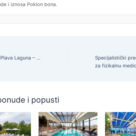
de i iznosa Poklon bona.
Hotel Gran Vista Plava Laguna – Ljeto u Poreču, Poreč, Hrvatska – 279 EUR – 3x noćenje u dvokrevetnoj Economy sobi s dodatnim ležajem za 2 osobe (1. dijete do 11,99 godina i 2. dijete do 4,99 godina besplatno), Polupansion i piće uz večeru – Akcija
za fizikalnu medicinu i rehabil
ponude i popusti