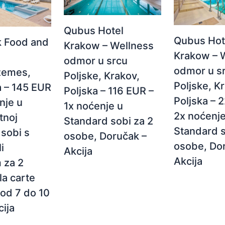
Qubus Hotel
Qubus Hot
k Food and
Krakow – Wellness
Krakow – 
odmor u srcu
odmor u s
zemes,
Poljske, Krakov,
Poljske, K
 – 145 EUR
Poljska – 116 EUR –
Poljska – 
nje u
1x noćenje u
2x noćenje
tnoj
Standard sobi za 2
Standard s
sobi s
osobe, Doručak –
osobe, Do
i
Akcija
Akcija
 za 2
la carte
od 7 do 10
cija