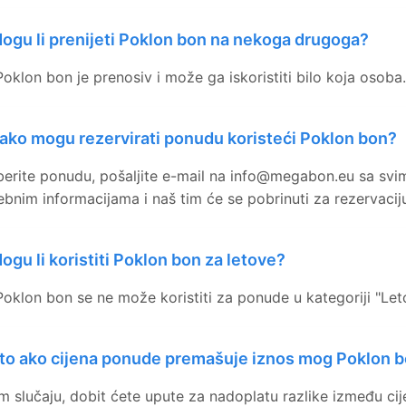
ogu li prenijeti Poklon bon na nekoga drugoga?
Poklon bon je prenosiv i može ga iskoristiti bilo koja osoba.
ako mogu rezervirati ponudu koristeći Poklon bon?
erite ponudu, pošaljite e-mail na info@megabon.eu sa svi
ebnim informacijama i naš tim će se pobrinuti za rezervacij
ogu li koristiti Poklon bon za letove?
Poklon bon se ne može koristiti za ponude u kategoriji "Leto
to ako cijena ponude premašuje iznos mog Poklon 
m slučaju, dobit ćete upute za nadoplatu razlike između cij