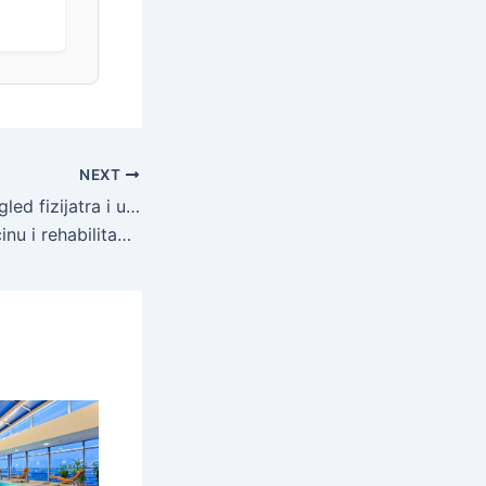
NEXT
Specijalistički pregled fizijatra i ultrazvuk jednog segmenta u Poliklinici
itaciju dr. Žugaj – Akcija