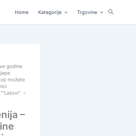
Home
Kategorije
Trgovine
ove godine
ijepe
 koji možete
ici
“”Letovi” –
nija –
dine