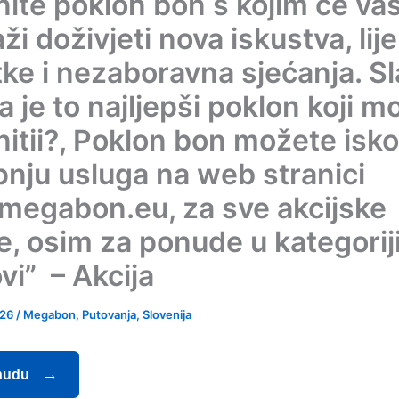
nite poklon bon s kojim će vaš
ži doživjeti nova iskustva, lij
tke i nezaboravna sjećanja. S
da je to najljepši poklon koji 
itii?, Poklon bon možete iskor
pnju usluga na web stranici
egabon.eu, za sve akcijske
e, osim za ponude u kategorij
vi” – Akcija
026
/
Megabon
,
Putovanja
,
Slovenija
nudu