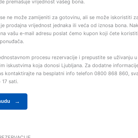
de premašuje vrijednost vašeg bona.
e ne može zamijeniti za gotovinu, ali se može iskoristiti z
 je prodajna vrijednost jednaka ili veća od iznosa bona. N
 na vašu e-mail adresu poslat ćemo kupon koji ćete koristit
 ponuđača.
jednostavnom procesu rezervacije i prepustite se uživanju u
m iskustvima koja donosi Ljubljana. Za dodatne informacije
s kontaktirajte na besplatni info telefon 0800 868 860, sva
17 sati.
nudu
EZERVACIJE