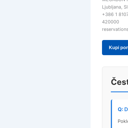
Ljubljana, S
+386 1 8107
420000
reservatio
Kupi po
Čest
D
Pokl