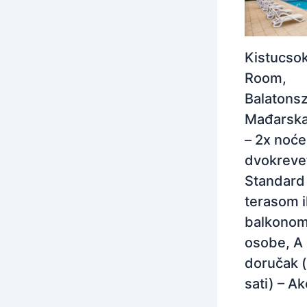
Kistucso
Room,
Balatons
Mađarska
– 2x noće
dvokreve
Standard 
terasom il
balkonom
osobe, A 
doručak (
sati) – Ak