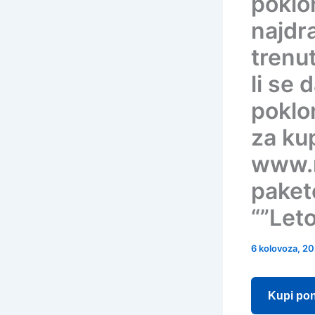
poklo
najdra
trenu
li se 
poklon
za ku
www.m
paket
“”Leto
6 kolovoza, 2
Kupi po