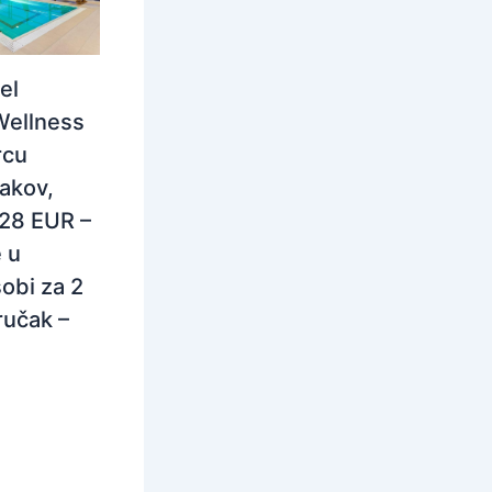
el
Wellness
rcu
rakov,
228 EUR –
 u
obi za 2
ručak –