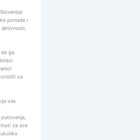
Slovenija!
ike ponude i
 aktivnosti,
i da ga
dolazi
anici
istiti za
oja vas
 putovanja,
inuti za sve
 ukoliko