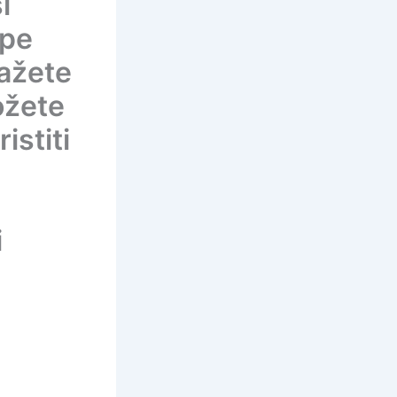
i
epe
lažete
možete
istiti
i